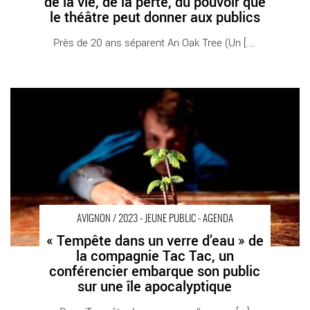
de la vie, de la perte, du pouvoir que
le théâtre peut donner aux publics
Près de 20 ans séparent An Oak Tree (Un [...]
« Tempête dans un verre d’eau » de la compagnie Tac Tac, un
conférencier embarque son public sur une île apocalyptique -
Critique sortie Avignon / 2023 Avignon Avignon Off. Le Totem
AVIGNON / 2023 - JEUNE PUBLIC - AGENDA
« Tempête dans un verre d’eau » de
la compagnie Tac Tac, un
conférencier embarque son public
sur une île apocalyptique