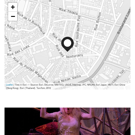
+
−
Leaflet
| Tiles © Esri — Source: Esri, DeLorme, NAVTEQ, USGS, Intermap, iPC, NRCAN, Esri Japan, METI, Esri China
(Hong Kong), Esri (Thailand), TomTom, 2012