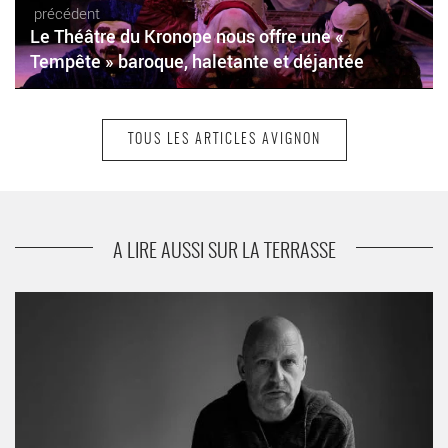
précédent
Le Théâtre du Kronope nous offre une «
Tempête » baroque, haletante et déjantée
TOUS LES ARTICLES AVIGNON
suivant
Marion Duval nous présente « Cécile », une vie
aux multiples facettes
A LIRE AUSSI SUR LA TERRASSE
« L’Addition » de Tim Etchells - Critique sortie Avignon / 2023
Avignon Festival d’Avignon. Spectacle itinérant