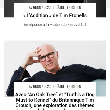
AVIGNON / 2023 - THÉÂTRE - ENTRETIEN
« L’Addition » de Tim Etchells
En réponse à l’invitation du Festival [...]
Avec “An Oak Tree” et “Truth’s a Dog Must to Kennel” du
Britannique Tim Crouch, une exploration des thèmes de la vie,
de la perte, du pouvoir que le théâtre peut donner aux publics -
Critique sortie Avignon / 2023 Avignon
AVIGNON / 2023 - THÉÂTRE - ENTRETIEN
Avec “An Oak Tree” et “Truth’s a Dog
Must to Kennel” du Britannique Tim
Crouch, une exploration des thèmes