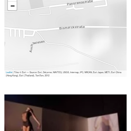
−
Leaflet
| Tiles © Esri — Source: Esri, DeLorme, NAVTEQ, USGS, Intermap, iPC, NRCAN, Esri Japan, METI, Esri China
(Hong Kong), Esri (Thailand), TomTom, 2012