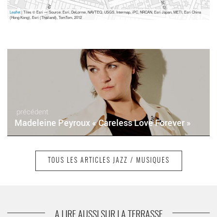
Leaflet
| Tiles © Esri — Source: Esri, DeLorme, NAVTEQ, USGS, Intermap, iPC, NRCAN, Esri Japan, METI, Esri China
(Hong Kong), Esri (Thailand), TomTom, 2012
précédent
Madeleine Peyroux « Careless Love Forever »
TOUS LES ARTICLES JAZZ / MUSIQUES
suivant
Le Grupo Compay Segundo fête la sortie de son
nouvel album
A LIRE AUSSI SUR LA TERRASSE