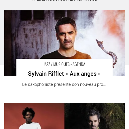
Sylvain Rifflet « Aux anges » - Critique sortie Jazz / Musiques
Pantin La Dynamo
JAZZ / MUSIQUES - AGENDA
Sylvain Rifflet « Aux anges »
Le saxophoniste présente son nouveau projet à [...]
Chassol & Joce Mienniel « Dress Code » - Critique sortie Jazz St
Quentin Yvelines Théâtre de St Quentin Yvelines