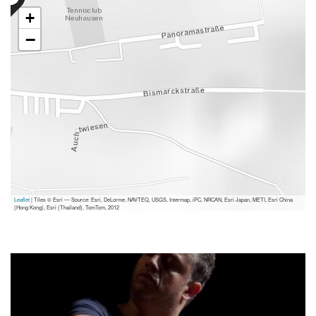
+
−
Leaflet
| Tiles © Esri — Source: Esri, DeLorme, NAVTEQ, USGS, Intermap, iPC, NRCAN, Esri Japan, METI, Esri China
(Hong Kong), Esri (Thailand), TomTom, 2012