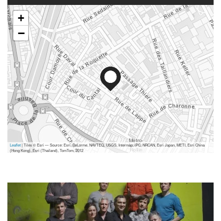
+
−
Leaflet
| Tiles © Esri — Source: Esri, DeLorme, NAVTEQ, USGS, Intermap, iPC, NRCAN, Esri Japan, METI, Esri China
(Hong Kong), Esri (Thailand), TomTom, 2012