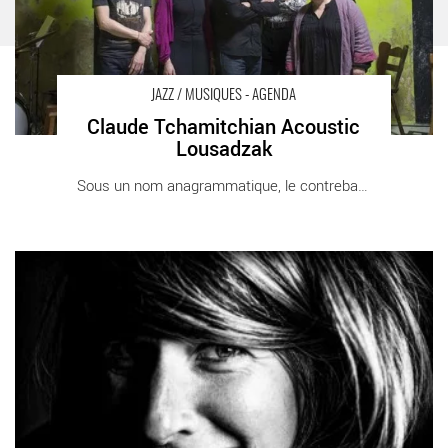
JAZZ / MUSIQUES - AGENDA
Claude Tchamitchian Acoustic
Lousadzak
Sous un nom anagrammatique, le contrebassiste [...]
GÉNÉRATION SPEDIDAM / Aurore Voilqué : Un sacré
tempérament - Critique sortie Jazz / Musiques Boulogne-
Billancourt Carré Belle-Feuille