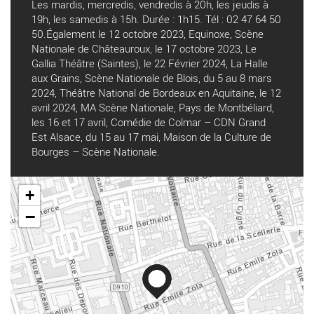
Les mardis, mercredis, vendredis à 20h, les jeudis à
19h, les samedis à 15h. Durée : 1h15. Tél : 02 47 64 50
50.Également le 12 octobre 2023, Equinoxe, Scène
Nationale de Châteauroux, le 17 octobre 2023, Le
Gallia Théâtre (Saintes), le 22 Février 2024, La Halle
aux Grains, Scène Nationale de Blois, du 5 au 8 mars
2024, Théâtre National de Bordeaux en Aquitaine, le 12
avril 2024, MA Scène Nationale, Pays de Montbéliard,
les 16 et 17 avril, Comédie de Colmar – CDN Grand
Est Alsace, du 15 au 17 mai, Maison de la Culture de
Bourges – Scène Nationale.
+
−