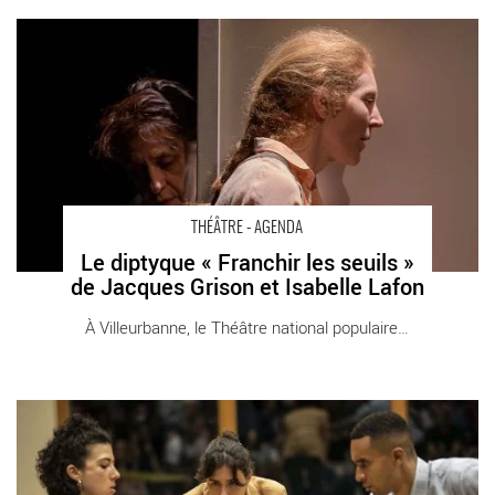
Le diptyque « Franchir les seuils » de Jacques Grison et Isabelle
Lafon - Critique sortie Théâtre Villeurbanne Théâtre National
Populaire
THÉÂTRE - AGENDA
Le diptyque « Franchir les seuils »
de Jacques Grison et Isabelle Lafon
À Villeurbanne, le Théâtre national populaire [...]
Adrien Béal présente « Combats », une fugue théâtrale d’une
grande drôlerie - Critique sortie Théâtre Gennevilliers T2G -
Théâtre de Gennevilliers