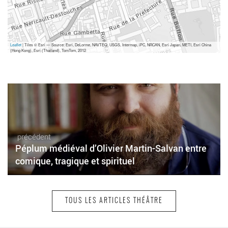
Leaflet
| Tiles © Esri — Source: Esri, DeLorme, NAVTEQ, USGS, Intermap, iPC, NRCAN, Esri Japan, METI, Esri China
(Hong Kong), Esri (Thailand), TomTom, 2012
précédent
Péplum médiéval d’Olivier Martin-Salvan entre
comique, tragique et spirituel
TOUS LES ARTICLES THÉÂTRE
suivant
« La Tragédie d’Hamlet », une grande mise en