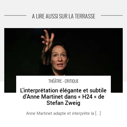
scène de Guy-Pierre Couleau à partir de
l’adaptation de Peter Brook
A LIRE AUSSI SUR LA TERRASSE
L’interprétation élégante et subtile d’Anne Martinet dans « H24
« de Stefan Zweig - Critique sortie Théâtre Paris La
Manufacture des Abbesses
THÉÂTRE - CRITIQUE
L’interprétation élégante et subtile
d’Anne Martinet dans « H24 « de
Stefan Zweig
Anne Martinet adapte et interprète la [...]