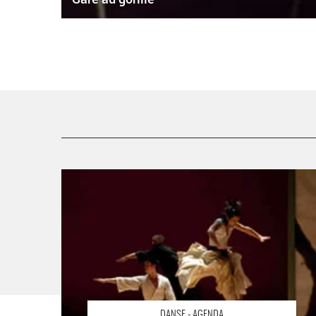
Tigers in the tea house et Poetry event - Critique sortie
Danse
DANSE - AGENDA