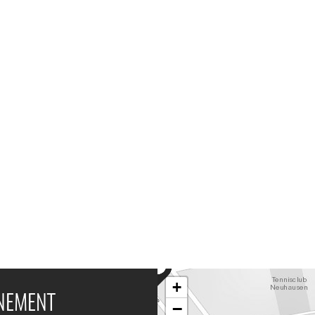
+
ÉNEMENT
−