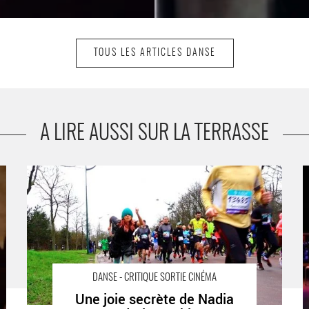
TOUS LES ARTICLES DANSE
A LIRE AUSSI SUR LA TERRASSE
Une joie secrète de Nadia Vadori-Gauthier - Critique
L
sortie Danse Paris MK2 Beaubourg
DANSE - CRITIQUE SORTIE CINÉMA
Une joie secrète de Nadia