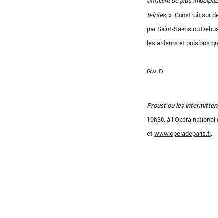
offraient de plus impalpab
teintes
. ». Construit sur
par Saint-Saëns ou Debuss
les ardeurs et pulsions q
Gw. D.
Proust ou les intermitte
19h30, à l’Opéra national 
et
www.operadeparis.fr
.