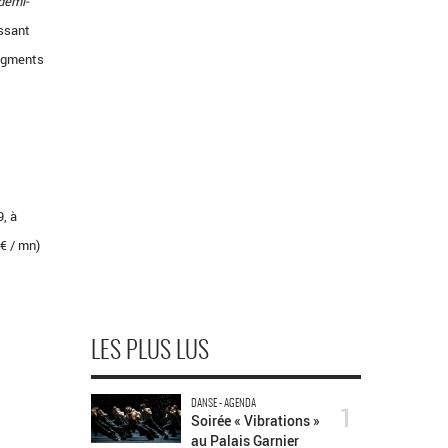
 demi-
assant
ragments
9, à
 € / mn)
LES PLUS LUS
DANSE - AGENDA
1
Soirée « Vibrations »
au Palais Garnier