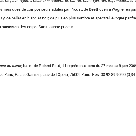
le, de plus fugitif, à peine une couleur, un parfum passager, des impressions en
 des musiques de compositeurs adulés par Proust, de Beethoven à Wagner en p
y, ce ballet en blanc et noir, de plus en plus sombre et spectral, évoque par f
ui saisissent les corps. Sans fausse pudeur.
nces du cœur
, ballet de Roland Petit, 11 représentations du 27 mai au 8 juin 200
de Paris, Palais Garnier, place de l’Opéra, 75009 Paris. Rés. 08 92 89 90 90 (0,34