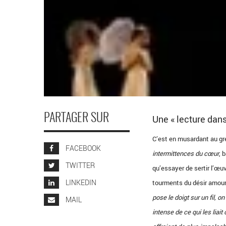
PARTAGER SUR
Une « lecture dans
C’est en musardant au gré
FACEBOOK
intermittences du cœur
, 
TWITTER
qu’essayer de sertir l’œuv
LINKEDIN
tourments du désir amou
pose le doigt sur un fil, o
MAIL
intense de ce qui les liait