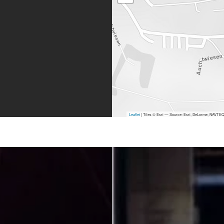
Leaflet
| Tiles © Esri — Source: Esri, DeLorme, NAVTEQ,