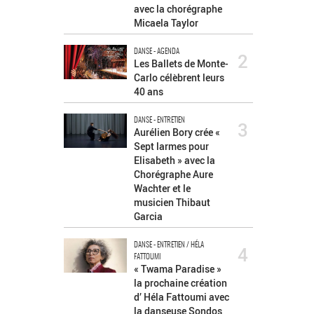
avec la chorégraphe
Micaela Taylor
DANSE - AGENDA
2
Les Ballets de Monte-
Carlo célèbrent leurs
40 ans
DANSE - ENTRETIEN
3
Aurélien Bory crée «
Sept larmes pour
Elisabeth » avec la
Chorégraphe Aure
Wachter et le
musicien Thibaut
Garcia
DANSE - ENTRETIEN / HÉLA
4
FATTOUMI
« Twama Paradise »
la prochaine création
d’ Héla Fattoumi avec
la danseuse Sondos