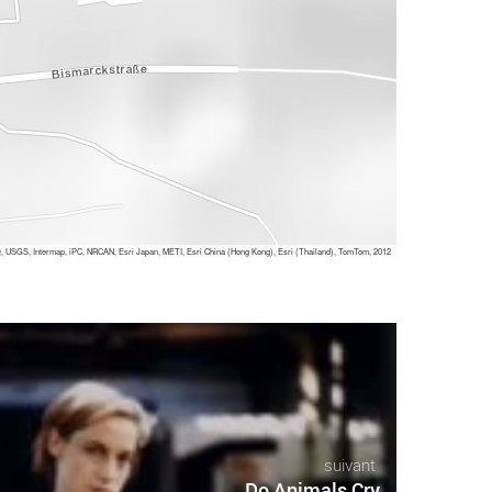
 USGS, Intermap, iPC, NRCAN, Esri Japan, METI, Esri China (Hong Kong), Esri (Thailand), TomTom, 2012
suivant
Do Animals Cry