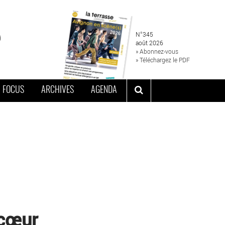
N°345
août 2026
» Abonnez-vous
» Téléchargez le PDF
FOCUS
ARCHIVES
AGENDA
 cœur