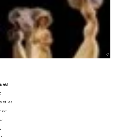
©
u les
t
s et les
e on
us
s