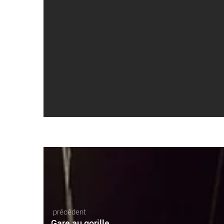
précédent
Gare au gorille