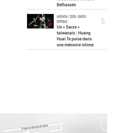
Belhassen
AVIGNON / 2026 - DANSE -
5
CRITIQUE
Un « Sacre »
taïwanais : Huang
Huai Te puise dans
une mémoire intime