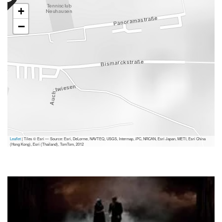
+
−
Leaflet
| Tiles © Esri — Source: Esri, DeLorme, NAVTEQ, USGS, Intermap, iPC, NRCAN, Esri Japan, METI, Esri China
(Hong Kong), Esri (Thailand), TomTom, 2012