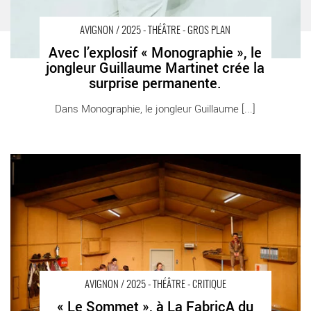
AVIGNON / 2025 - THÉÂTRE - GROS PLAN
Avec l’explosif « Monographie », le
jongleur Guillaume Martinet crée la
surprise permanente.
Dans Monographie, le jongleur Guillaume [...]
« Le Sommet », à La FabricA du Festival d’Avignon : Christoph
Marthaler reste au fond de la vallée… - Critique sortie Avignon /
2025 La FabricA du Festival d’Avignon
AVIGNON / 2025 - THÉÂTRE - CRITIQUE
« Le Sommet », à La FabricA du