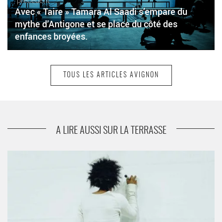
précédent
Avec « Taire » Tamara Al Saadi s’empare du
mythe d’Antigone et se place du côté des
enfances broyées.
TOUS LES ARTICLES AVIGNON
suivant
« Item » du regretté François Tanguy dessine
des trajectoires instables, loufoques et
poétiques.
A LIRE AUSSI SUR LA TERRASSE
Avec l’explosif « Monographie », le jongleur Guillaume Martinet
crée la surprise permanente. - Critique sortie Avignon / 2025
Avignon Avignon Off. Le Totem