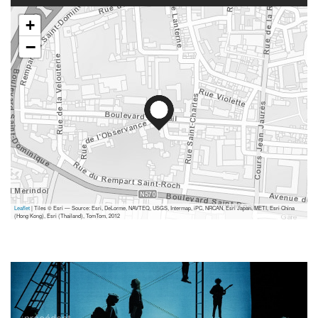
+
−
Leaflet
| Tiles © Esri — Source: Esri, DeLorme, NAVTEQ, USGS, Intermap, iPC, NRCAN, Esri Japan, METI, Esri China
(Hong Kong), Esri (Thailand), TomTom, 2012