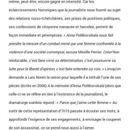
même, peut-être, encore gagné en intensité. Car les
éclaircissements historiques que la journaliste nous fournit au sujet
des relations russo-tchétchènes, ses prises de positions politiques,
ses confessions de citoyenne menacée et harcelée, portent de
façon immédiate et péremptoire. «
Anna Politkovskaïa nous fait
prendre la mesure d’un combat mené par une femme confrontée à la
violence d’une société corrompue
, assure Mireille Perrier.
Créer
Non
rééducable
,
c’est faire vivre sa détermination, c’est poursuivre sa
lutte pour la liberté d’opinion, c’est faire entendre sa voix.
» Lorsqu’on
demande à Lars Norén la raison pour laquelle il a intitulé l’une de ses
pièces (écrite en 2006)
A la mémoire d’Anna Politkovskaïa
(alors que
celle-ci ne se réfère en rien à l’existence de la journaliste), le
dramaturge suédois répond : «
Parce que j’aime cette femme
». Au
sortir de cette représentation d’1h15 passée à écouter ses mots, à
approfondir l’exigence de ses engagements, à envisager le couperet
de son assassinat, on se prend nous aussi à l’aimer.