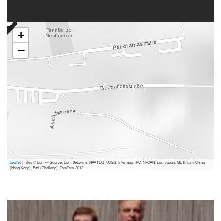
+
−
Leaflet
| Tiles © Esri — Source: Esri, DeLorme, NAVTEQ, USGS, Intermap, iPC, NRCAN, Esri Japan, METI, Esri China
(Hong Kong), Esri (Thailand), TomTom, 2012