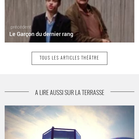
précédent
Le Garçon du dernier rang
TOUS LES ARTICLES THÉÂTRE
suivant
Vents d’Est
A LIRE AUSSI SUR LA TERRASSE
« Chalon dans la rue » s’affirme avec sa 38ème édition comme
un festival de résistance - Critique sortie Théâtre Chalon-sur-
Saône Centre National des Arts de la Rue et de l’Espace Public
Le Fourneau