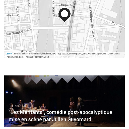
Leaflet
| Tiles © Esri — Source: Esri, DeLorme, NAVTEQ, USGS, Intermap, iPC, NRCAN, Esri Japan, METI, Esri China
(Hong Kong), Esri (Thailand), TomTom, 2012
précédent
"Les Méritants", comédie post-apocalyptique
mise en scène par Julien Guyomard