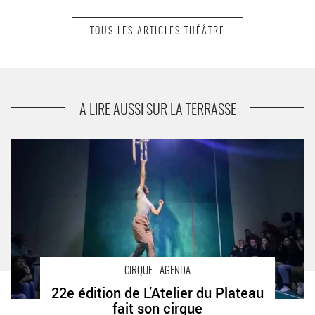
TOUS LES ARTICLES THÉÂTRE
suivant
« Je reviens de loin » de Claudine Galea, un
texte original et délicat joliment mis en scène
par Sandrine Nicolas
A LIRE AUSSI SUR LA TERRASSE
22e édition de L’Atelier du Plateau fait son cirque - Critique sortie
Cirque Paris L’Atelier du Plateau
CIRQUE - AGENDA
22e édition de L’Atelier du Plateau
fait son cirque