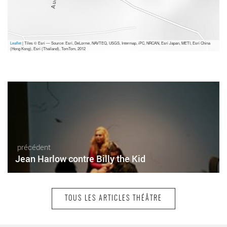
Leaflet
| Tiles © Esri — Source: Esri, DeLorme, NAVTEQ, USGS, Intermap, iPC, NRCAN, Esri Japan, METI, Esri China
(Hong Kong), Esri (Thailand), TomTom, 2012
précédent
Jean Harlow contre Billy the Kid
TOUS LES ARTICLES THÉÂTRE