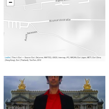
−
Leaflet
| Tiles © Esri — Source: Esri, DeLorme, NAVTEQ, USGS, Intermap, iPC, NRCAN, Esri Japan, METI, Esri China
(Hong Kong), Esri (Thailand), TomTom, 2012
précédent