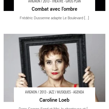
AVIGNON / 2013 - THÉÂTRE - GROS PLAN
Combat avec l’ombre
Frédéric Dussenne adapte Le Boulevard [...]
Caroline Loeb - Critique sortie Avignon / 2013 Avignon THEATRE
LES 3 SOLEILS
AVIGNON / 2013 - JAZZ / MUSIQUES - AGENDA
Caroline Loeb
Dans George Sand et Moi, la chanteuse et [...]