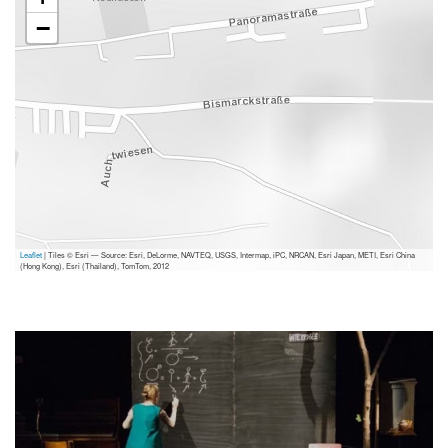
−
Leaflet
| Tiles © Esri — Source: Esri, DeLorme, NAVTEQ, USGS, Intermap, iPC, NRCAN, Esri Japan, METI, Esri China
(Hong Kong), Esri (Thailand), TomTom, 2012