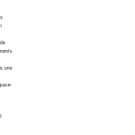
us
n
:
 de
uments
s, une
space-
l