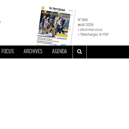
N°345
août 2026
» Abonnez-vous
» Téléchargez le PDF
FOCUS
ARCHIVES
AGENDA