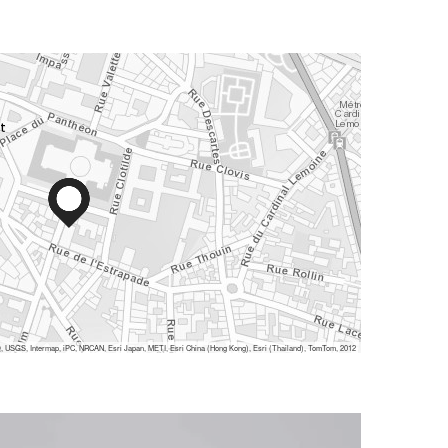
 USGS, Intermap, iPC, NRCAN, Esri Japan, METI, Esri China (Hong Kong), Esri (Thailand), TomTom, 2012