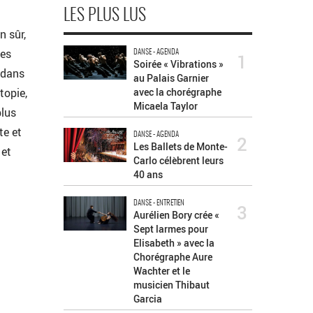
LES PLUS LUS
n sûr,
ces
DANSE - AGENDA
1
Soirée « Vibrations »
 dans
au Palais Garnier
topie,
avec la chorégraphe
Micaela Taylor
plus
te et
DANSE - AGENDA
2
Les Ballets de Monte-
 et
Carlo célèbrent leurs
40 ans
DANSE - ENTRETIEN
3
Aurélien Bory crée «
Sept larmes pour
Elisabeth » avec la
Chorégraphe Aure
Wachter et le
musicien Thibaut
Garcia