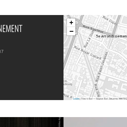
+
ÉNEMENT
−
17
Leaflet
| Tiles © Esri — Source: Esri, DeLorme, NAVTEQ,