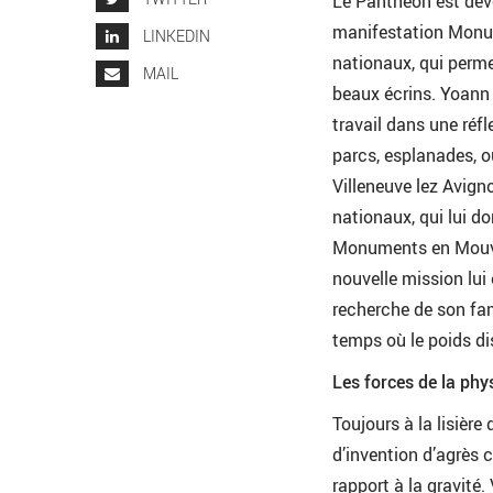
Le Panthéon est deve
manifestation Monu
LINKEDIN
nationaux, qui perme
MAIL
beaux écrins. Yoann 
travail dans une réfl
parcs, esplanades, 
Villeneuve lez Avign
nationaux, qui lui d
Monuments en Mouveme
nouvelle mission lui 
recherche de son fam
temps où le poids di
Les forces de la phy
Toujours à la lisièr
d’invention d’agrès 
rapport à la gravité.