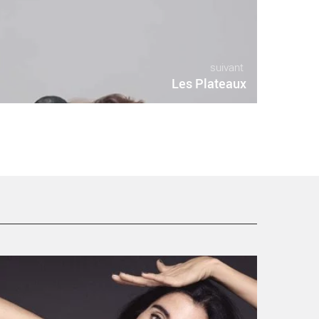
suivant
Les Plateaux
OLSTICE - Critique sortie Danse Paris Chaillot