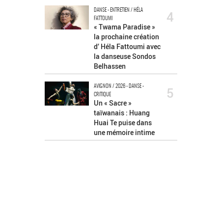
DANSE - ENTRETIEN / HÉLA
4
FATTOUMI
« Twama Paradise »
la prochaine création
d’ Héla Fattoumi avec
la danseuse Sondos
Belhassen
AVIGNON / 2026 - DANSE -
5
CRITIQUE
Un « Sacre »
taïwanais : Huang
Huai Te puise dans
une mémoire intime