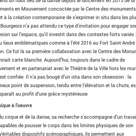
nu un haut lieu de la danse depuis le lancement en 2015 de la
ments en Mouvement concoctée par le Centre des monuments
t à la création contemporaine de s’exprimer in situ dans les pl
Bourgeois n’a pas attendu ce type d’invitation pour engager so
exion sur l’espace, qu’il investit dans des contextes forts variés 
ou lieux emblématiques comme à l’été 2016 au Fort Saint-André
on. Ce fut là sa première collaboration avec le Centre des Mon
onnait carte blanche. Aujourd’hui, toujours dans le cadre de
nt et en partenariat avec le Théâtre de la Ville hors les mur
est confiée. Il n’a pas bougé d’un iota dans son obsession : la
eux point de suspension, tendu entre l’élévation et la chute, e
sparaît au profit d’une grâce mystérieuse.
sique à l’oeuvre
e du cirque et de la danse, sa recherche s’accompagne d’un travai
capables de pousser le corps dans les limites physiques de son
 Véritables dispositifs scénographiques, ils permettent aux