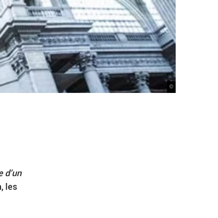
©
e d’un
, les