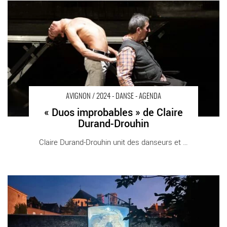
« Duos improbables » de Claire Durand-Drouhin - Critique sortie
Avignon / 2024 Avignon Avignon Off. La Manufacture – Château
AVIGNON / 2024 - DANSE - AGENDA
« Duos improbables » de Claire
Durand-Drouhin
Claire Durand-Drouhin unit des danseurs et [...]
« Lévitation » de Jean-Camille Goimard - Critique sortie Avignon
/ 2024 Avignon Avignon Off. Villeneuve en scène