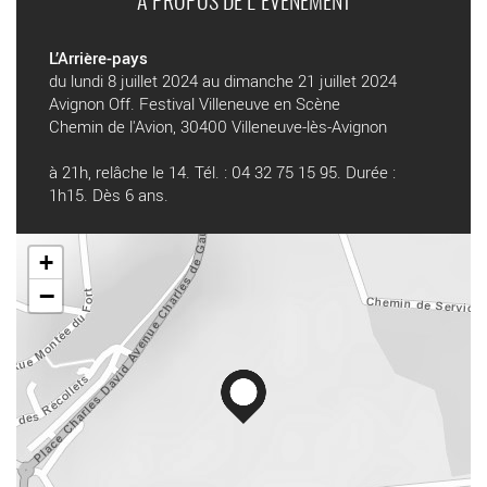
A PROPOS DE L'ÉVÉNEMENT
L’Arrière-pays
du lundi 8 juillet 2024 au dimanche 21 juillet 2024
Avignon Off. Festival Villeneuve en Scène
Chemin de l'Avion, 30400 Villeneuve-lès-Avignon
à 21h, relâche le 14. Tél. : 04 32 75 15 95. Durée :
1h15. Dès 6 ans.
+
−