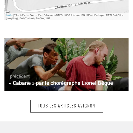
Leaflet
| Tiles © Esri — Source: Esri, DeLorme, NAVTEQ, USGS, Intermap, iPC, NRCAN, Esri Japan, METI, Esri China
(Hong Kong), Esri (Thailand), TomTom, 2012
précédent
« Cabane » par le chorégraphe Lionel Bègue
TOUS LES ARTICLES AVIGNON
suivant
« Mieux vaut partir d'un cliché que d'y arriver »