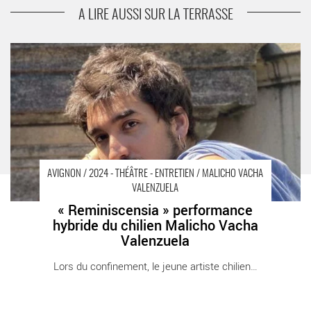
du chorégraphe Sylvain Riéjou
A LIRE AUSSI SUR LA TERRASSE
« Reminiscensia » performance hybride du chilien Malicho
Vacha Valenzuela - Critique sortie Avignon / 2024 Avignon
Festival d'Avignon. Gymnase du lycée Mistral.
AVIGNON / 2024 - THÉÂTRE - ENTRETIEN / MALICHO VACHA
VALENZUELA
« Reminiscensia » performance
hybride du chilien Malicho Vacha
Valenzuela
Lors du confinement, le jeune artiste chilien [...]