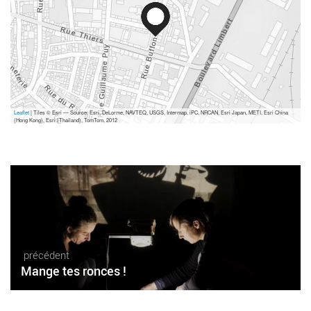
Leaflet
| Tiles © Esri — Source: Esri, DeLorme, NAVTEQ, USGS, Intermap, iPC, NRCAN, Esri Japan, METI, Esri China
(Hong Kong), Esri (Thailand), TomTom, 2012
précédent
Mange tes ronces !