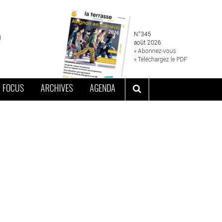
N°345
août 2026
» Abonnez-vous
» Téléchargez le PDF
FOCUS
ARCHIVES
AGENDA