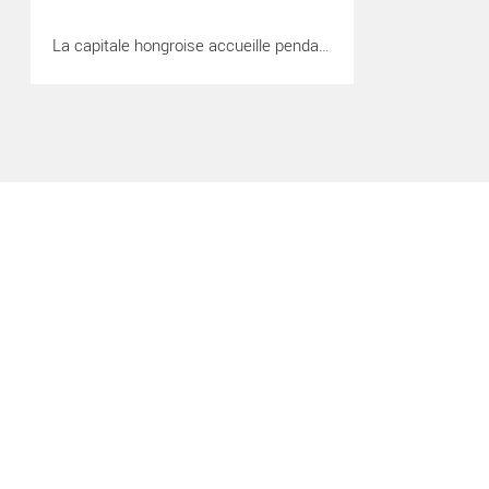
La capitale hongroise accueille pendant [...]
 Critique sortie Classique / Opéra