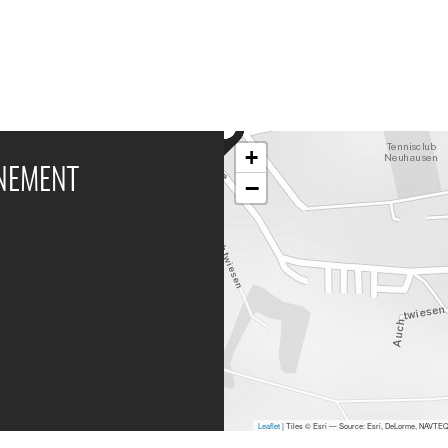
+
ÉNEMENT
−
Leaflet
| Tiles © Esri — Source: Esri, DeLorme, NAVTEQ,