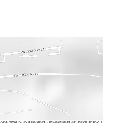
 USGS, Intermap, iPC, NRCAN, Esri Japan, METI, Esri China (Hong Kong), Esri (Thailand), TomTom, 2012