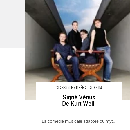
De Kurt Weill
- Critique sortie Classique / Opéra
CLASSIQUE / OPÉRA - AGENDA
Signé Vénus
De Kurt Weill
La comédie musicale adaptée du mythe de [...]