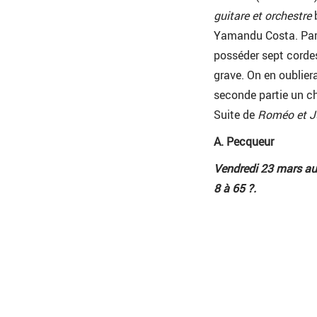
guitare et orchestre
b
Yamandu Costa. Partic
posséder sept cordes
grave. On en oublier
seconde partie un che
Suite de
Roméo et Ju
A. Pecqueur
Vendredi 23 mars au 
8 à 65 ?.