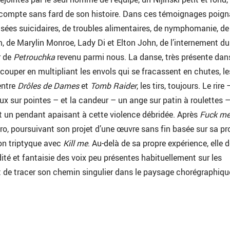
compte sans fard de son histoire. Dans ces témoignages poigna
sées suicidaires, de troubles alimentaires, de nymphomanie, de
m, de Marylin Monroe, Lady Di et Elton John, de l’internement du
r de
Petrouchka
revenu parmi nous. La danse, très présente dan
recouper en multipliant les envols qui se fracassent en chutes, le
entre
Drôles de Dames
et
Tomb Raider
, les tirs, toujours. Le rire 
eux sur pointes – et la candeur – un ange sur patin à roulettes 
t un pendant apaisant à cette violence débridée. Après
Fuck m
ro, poursuivant son projet d’une œuvre sans fin basée sur sa pr
son triptyque avec
Kill me
. Au-delà de sa propre expérience, elle 
ité et fantaisie des voix peu présentes habituellement sur les
 de tracer son chemin singulier dans le paysage chorégraphiqu