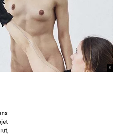
©
ens
ojet
rut,