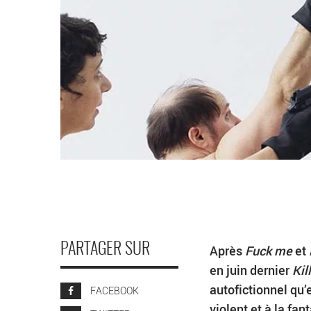
PARTAGER SUR
Après
Fuck me
et
en juin dernier
Kil
autofictionnel qu’
FACEBOOK
violent et à la fan