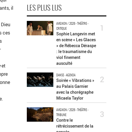
nts, il
LES PLUS LUS
 Dieu
AVIGNON / 2026 - THÉÂTRE -
1
CRITIQUE
s ces
Sophie Langevin met
en scène « Les Glaces
s
» de Rébecca Déraspe
–
: le traumatisme du
–
viol finement
ausculté
e
et
opre
DANSE - AGENDA
2
Soirée « Vibrations »
donne
au Palais Garnier
avec la chorégraphe
Micaela Taylor
e.
AVIGNON / 2026 - THÉÂTRE -
3
TRIBUNE
Contre le
rétrécissement de la
pensée