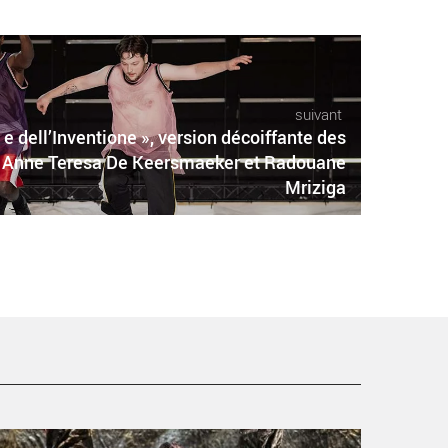
suivant
 e dell’Inventione », version décoiffante des
ar Anne Teresa De Keersmaeker et Radouane
Mriziga
estival Cadences du bassin d’Arcachon, rendez-vous