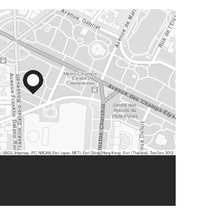
 USGS, Intermap, iPC, NRCAN, Esri Japan, METI, Esri China (Hong Kong), Esri (Thailand), TomTom, 2012