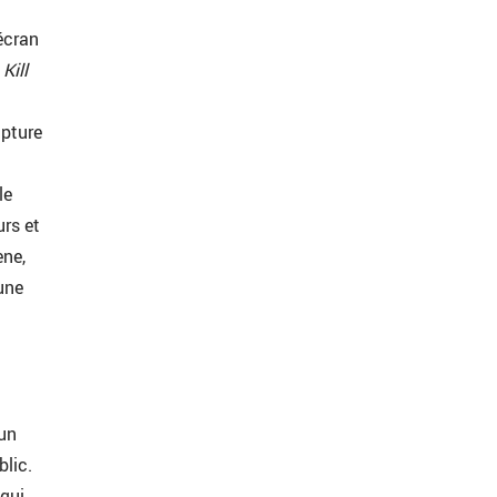
écran
e
Kill
upture
le
urs et
ène,
une
’un
blic.
 qui