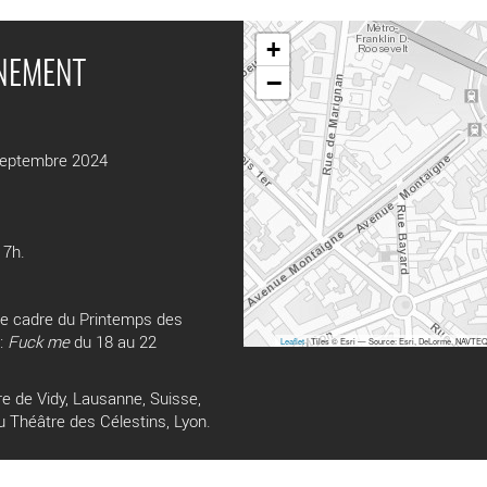
+
ÉNEMENT
−
septembre 2024
17h.
 le cadre du Printemps des
 :
Fuck me
du 18 au 22
Leaflet
| Tiles © Esri — Source: Esri, DeLorme, NAVTEQ,
 de Vidy, Lausanne, Suisse,
u Théâtre des Célestins, Lyon.