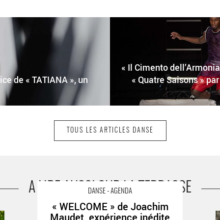
« Il Cimento dell’Armonia
vice de « TATIANA », un
« Quatre Saisons » p
TOUS LES ARTICLES DANSE
A LIRE AUSSI SUR LA TERRASSE
DANSE - AGENDA
« WELCOME » de Joachim
« WELCOME » de Joachim Maudet, expérience inédite
Maudet, expérience inédite
F