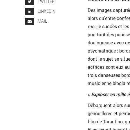
TWITTER
Des images capturées
LINKEDIN
alors qu’entre confe
MAIL
me
: le succès et les
pourtant des poussée
douloureuse avec ce
psychiatrique : borde
dont le sujet se sit
actrices sont eux au
trois danseuses bord
musicienne bipolaire
«
Exploser en mille 
Débarquent alors sur
genouillères et perru
film de Tarantino, qui
Elles seront bientôt 