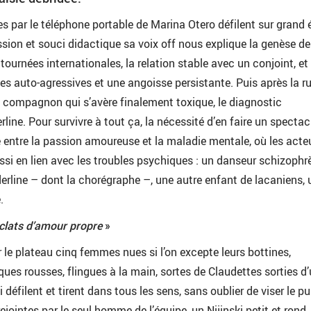
 par le téléphone portable de Marina Otero défilent sur grand 
ssion et souci didactique sa voix off nous explique la genèse d
 tournées internationales, la relation stable avec un conjoint, et
s auto-agressives et une angoisse persistante. Puis après la r
 compagnon qui s’avère finalement toxique, le diagnostic
rline. Pour survivre à tout ça, la nécessité d’en faire un spectac
ue entre la passion amoureuse et la maladie mentale, où les acte
ssi en lien avec les troubles psychiques : un danseur schizophr
erline – dont la chorégraphe –, une autre enfant de lacaniens, 
.
éclats d’amour propre
»
 le plateau cinq femmes nues si l’on excepte leurs bottines,
ques rousses, flingues à la main, sortes de Claudettes sorties d
 défilent et tirent dans tous les sens, sans oublier de viser le pu
rejointes par le seul homme de l’équipe, un Nijinski petit et rond,