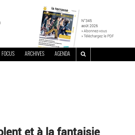
N°345
août 2026
» Abonnez-vous
» Téléchargez le PDF
FOCUS
ARCHIVES
AGENDA
lent et à la fantaisie