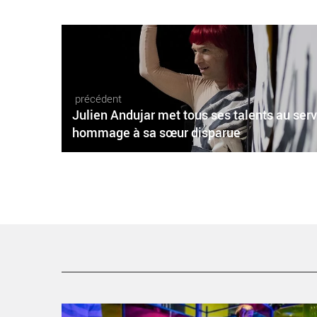
précédent
Julien Andujar met tous ses talents au ser
hommage à sa sœur disparue
L’exposition « DANSER » fait entrer les enfants dans la