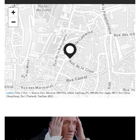
+
−
Leaflet
| Tiles © Esri — Source: Esri, DeLorme, NAVTEQ, USGS, Intermap, iPC, NRCAN, Esri Japan, METI, Esri China
(Hong Kong), Esri (Thailand), TomTom, 2012