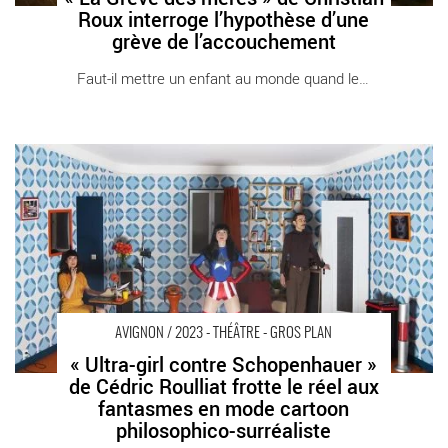
Roux interroge l’hypothèse d’une
grève de l’accouchement
Faut-il mettre un enfant au monde quand le [...]
« Ultra-girl contre Schopenhauer » de Cédric Roulliat frotte le
réel aux fantasmes en mode cartoon philosophico-surréaliste -
Critique sortie Avignon / 2023 Avignon Avignon Off. La Factory
AVIGNON / 2023 - THÉÂTRE - GROS PLAN
« Ultra-girl contre Schopenhauer »
de Cédric Roulliat frotte le réel aux
fantasmes en mode cartoon
philosophico-surréaliste