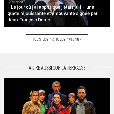
précédent
« Le jour où j’ai appris que j’étais juif », une
quête réjouissante et émouvante signée par
Jean-François Derec
TOUS LES ARTICLES AVIGNON
suivant
« Lalalangue » de Frédérique Voruz, un acte
théâtral fort et une renaissance
A LIRE AUSSI SUR LA TERRASSE
« Je l’aime, moi non plus » (spectacle polyphonique) de
Guillaume Nocture - Critique sortie Avignon / 2023 Avignon
Avignon Off. Théâtre de l’Arrache-Cœur