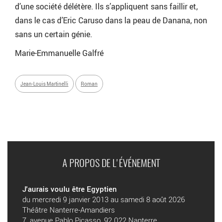
d’une société délétère. Ils s’appliquent sans faillir et,
dans le cas d’Eric Caruso dans la peau de Danana, non
sans un certain génie.
Marie-Emmanuelle Galfré
Jean-Louis Martinelli
Roman
A PROPOS DE L'ÉVÉNEMENT
J'aurais voulu être Egyptien
du mercredi 9 janvier 2013 au samedi 8 août 2026
Théâtre Nanterre-Amandiers
7, avenue Pablo Picasso, 92 022 Nanterre