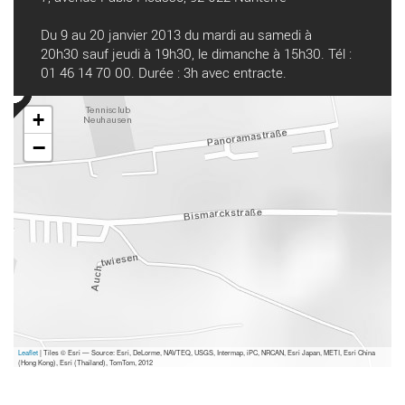
Du 9 au 20 janvier 2013 du mardi au samedi à
20h30 sauf jeudi à 19h30, le dimanche à 15h30. Tél :
01 46 14 70 00. Durée : 3h avec entracte.
+
−
Leaflet
| Tiles © Esri — Source: Esri, DeLorme, NAVTEQ, USGS, Intermap, iPC, NRCAN, Esri Japan, METI, Esri China
(Hong Kong), Esri (Thailand), TomTom, 2012