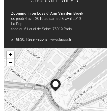
A PROPOS DE L'ÉVÉNEMENT
Zooming In on Loss d’ Ann Van den Broek
du jeudi 4 avril 2019 au samedi 6 avril 2019
La Pop
face au 61 quai de Seine, 75019 Paris
à 19h30. Réservations :
www.lapop.fr
+
−