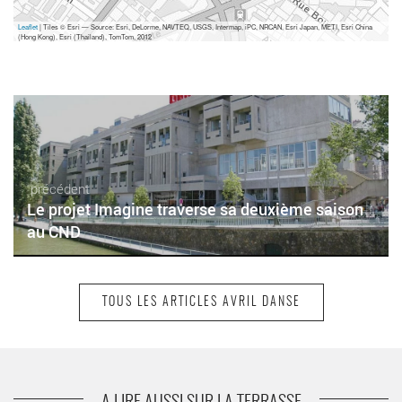
Leaflet
| Tiles © Esri — Source: Esri, DeLorme, NAVTEQ, USGS, Intermap, iPC, NRCAN, Esri Japan, METI, Esri China
(Hong Kong), Esri (Thailand), TomTom, 2012
précédent
Le projet Imagine traverse sa deuxième saison
au CND
TOUS LES ARTICLES AVRIL DANSE
suivant
Goat, hommage à Nina Simone avec le Ballet
Rambert