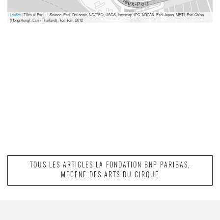
Leaflet
| Tiles © Esri — Source: Esri, DeLorme, NAVTEQ, USGS, Intermap, iPC, NRCAN, Esri Japan, METI, Esri China
(Hong Kong), Esri (Thailand), TomTom, 2012
TOUS LES ARTICLES LA FONDATION BNP PARIBAS,
MECENE DES ARTS DU CIRQUE