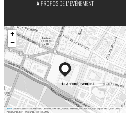
A PROPOS DE L'ÉVÉNEMENT
+
−
Leaflet
| Tiles © Esri — Source: Esri, DeLorme, NAVTEQ, USGS, Intermap, iPC, NRCAN, Esri Japan, METI, Esri China
(Hong Kong), Esri (Thailand), TomTom, 2012