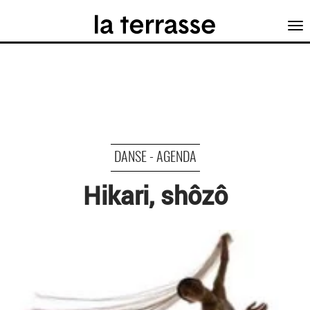
Tog
nav
DANSE - AGENDA
Hikari, shôzô