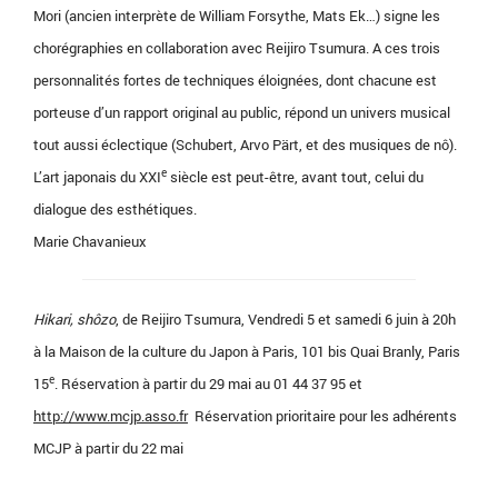
Mori (ancien interprète de William Forsythe, Mats Ek…) signe les
chorégraphies en collaboration avec Reijiro Tsumura. A ces trois
personnalités fortes de techniques éloignées, dont chacune est
porteuse d’un rapport original au public, répond un univers musical
tout aussi éclectique (Schubert, Arvo Pärt, et des musiques de nô).
e
L’art japonais du XXI
siècle est peut-être, avant tout, celui du
dialogue des esthétiques.
Marie Chavanieux
Hikari, shôzo
, de Reijiro Tsumura, Vendredi 5 et samedi 6 juin à 20h
à la
Maison de la culture du Japon à Paris, 101 bis Quai Branly, Paris
e
15
. Réservation à partir du 29 mai au 01 44 37 95 et
http://www.mcjp.asso.fr
Réservation prioritaire pour les adhérents
MCJP à partir du 22 mai