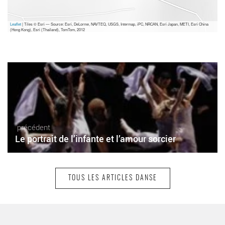
Leaflet
| Tiles © Esri — Source: Esri, DeLorme, NAVTEQ, USGS, Intermap, iPC, NRCAN, Esri Japan, METI, Esri China
(Hong Kong), Esri (Thailand), TomTom, 2012
précédent
Le portrait de l’infante et l’amour sorcier
TOUS LES ARTICLES DANSE
suivant