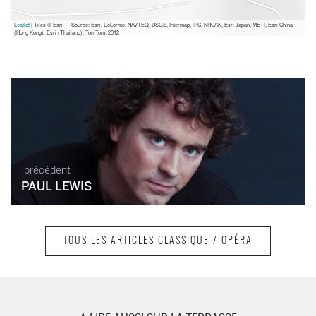
Leaflet
| Tiles © Esri — Source: Esri, DeLorme, NAVTEQ, USGS, Intermap, iPC, NRCAN, Esri Japan, METI, Esri China
(Hong Kong), Esri (Thailand), TomTom, 2012
précédent
PAUL LEWIS
TOUS LES ARTICLES CLASSIQUE / OPÉRA
suivant
VALERY GERGIEV