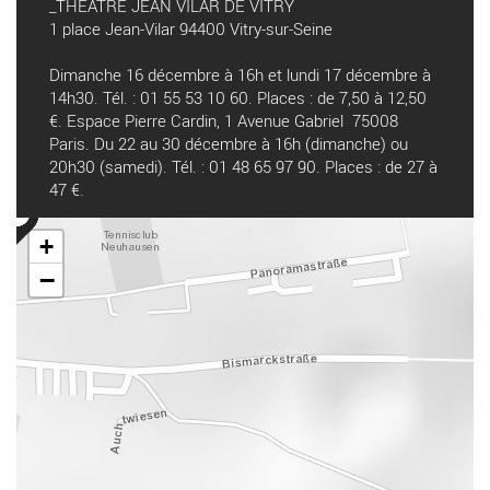
_THEATRE JEAN VILAR DE VITRY
1 place Jean-Vilar 94400 Vitry-sur-Seine
Dimanche 16 décembre à 16h et lundi 17 décembre à
14h30. Tél. : 01 55 53 10 60. Places : de 7,50 à 12,50
€. Espace Pierre Cardin, 1 Avenue Gabriel 75008
Paris. Du 22 au 30 décembre à 16h (dimanche) ou
20h30 (samedi). Tél. : 01 48 65 97 90. Places : de 27 à
47 €.
+
−