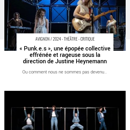
AVIGNON / 2024 - THÉÂTRE - CRITIQUE
« Punk.e.s », une épopée collective
effrénée et rageuse sous la
direction de Justine Heynemann
Ou comment nous ne sommes pas devenues [...]
La pièce « Mouton noir » mise en scène par Marie Gaultier
éclaire les ressorts du harcèlement scolaire - Critique sortie
Avignon / 2024 Avignon Avignon Off. La Chapelle des Italiens