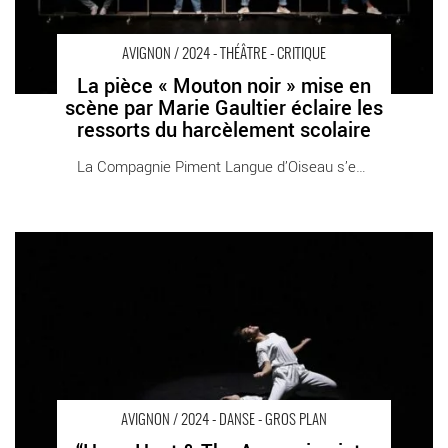
AVIGNON / 2024 - THÉÂTRE - CRITIQUE
La pièce « Mouton noir » mise en
scène par Marie Gaultier éclaire les
ressorts du harcèlement scolaire
La Compagnie Piment Langue d’Oiseau s’empare [...]
“Hope Hunt & The Ascension into Lazarus” d’Oona Doherty -
Critique sortie Avignon / 2024 Avignon Avignon Off. Les
Hivernales
AVIGNON / 2024 - DANSE - GROS PLAN