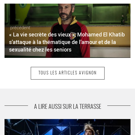
précédent
« La vie secrète des vieux », Mohamed El Khatib
s’attaque à la thématique de l’amour et de la
sexualité chez les seniors
TOUS LES ARTICLES AVIGNON
suivant
Christine Murillo revient dans « Pauline & Carton
» mis en scène de Charles Tordjman
A LIRE AUSSI SUR LA TERRASSE
« Punk.e.s », une épopée collective effrénée et rageuse sous la
direction de Justine Heynemann - Critique sortie Avignon / 2024
Avignon Avignon Off. La Scala Provence