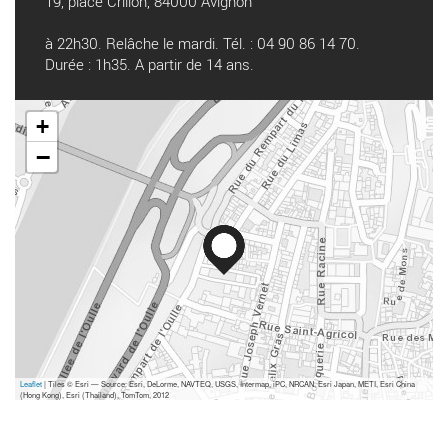
19, place Crillon, 84000 Avignon
à 22h30. Relâche le mardi. Tél. : 04 90 86 14 70.
Durée : 1h35. A partir de 14 ans.
+
−
Leaflet
| Tiles © Esri — Source: Esri, DeLorme, NAVTEQ, USGS, Intermap, iPC, NRCAN, Esri Japan, METI, Esri China
(Hong Kong), Esri (Thailand), TomTom, 2012