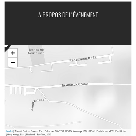
A PROPOS DE L'ÉVÉNEMENT
+
−
Leaflet
| Tiles © Esri — Source: Esri, DeLorme, NAVTEQ, USGS, Intermap, iPC, NRCAN, Esri Japan, METI, Esri China
(Hong Kong), Esri (Thailand), TomTom, 2012