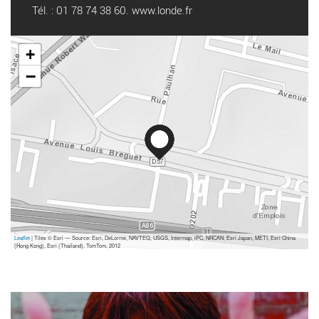
Tél. : 01 78 74 38 60.
www.londe.fr
+
−
Leaflet
| Tiles © Esri — Source: Esri, DeLorme, NAVTEQ, USGS, Intermap, iPC, NRCAN, Esri Japan, METI, Esri China
(Hong Kong), Esri (Thailand), TomTom, 2012