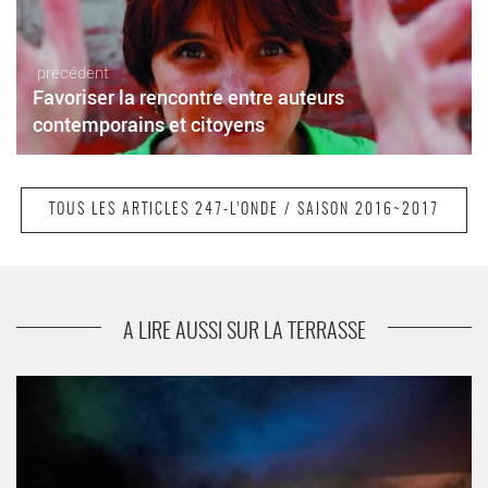
précédent
Favoriser la rencontre entre auteurs
contemporains et citoyens
TOUS LES ARTICLES 247-L’ONDE / SAISON 2016~2017
suivant
Micro Onde
A LIRE AUSSI SUR LA TERRASSE
Darius, Stan et Gabriel contre le monde méchant - Critique
sortie Théâtre Vélizy-Villacoublay