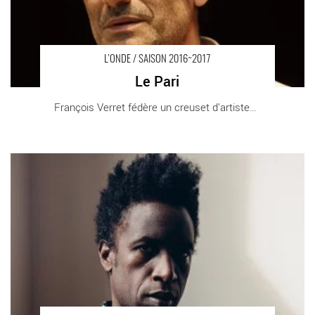
L’ONDE / SAISON 2016~2017
Le Pari
François Verret fédère un creuset d’artistes [...]
MUSIQUE AU FIL DE L’ONDE - Critique sortie Classique / Opéra
Vélizy-Villacoublay