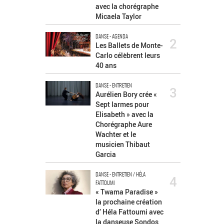
avec la chorégraphe
Micaela Taylor
DANSE - AGENDA
2
Les Ballets de Monte-
Carlo célèbrent leurs
40 ans
DANSE - ENTRETIEN
3
Aurélien Bory crée «
Sept larmes pour
Elisabeth » avec la
Chorégraphe Aure
Wachter et le
musicien Thibaut
Garcia
DANSE - ENTRETIEN / HÉLA
4
FATTOUMI
« Twama Paradise »
la prochaine création
d’ Héla Fattoumi avec
la danseuse Sondos