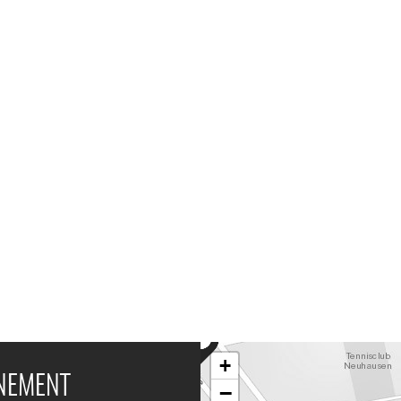
+
ÉNEMENT
−