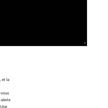
©
 et la
z-vous
 alerte
. Une