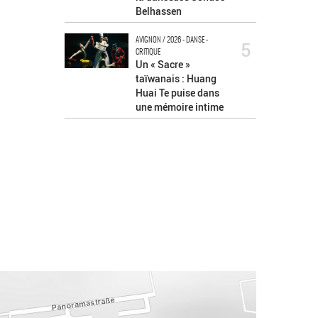
Belhassen
AVIGNON / 2026 - DANSE -
5
CRITIQUE
Un « Sacre »
taïwanais : Huang
Huai Te puise dans
une mémoire intime