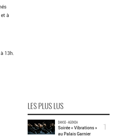
nés
 et à
 à 13h.
LES PLUS LUS
DANSE - AGENDA
1
Soirée « Vibrations »
au Palais Garnier