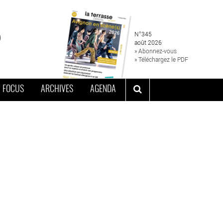
N°345
août 2026
» Abonnez-vous
» Téléchargez le PDF
FOCUS
ARCHIVES
AGENDA