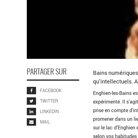
PARTAGER SUR
Bains numériques e
qu’intellectuels. A
FACEBOOK
Enghien-les-Bains est
TWITTER
expérimenté. Il s’agi
prise en compte d’inf
LINKEDIN
promener dans un lie
MAIL
sur le lac d’Enghien 
selon vos habitudes 