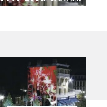
nstallations numériques : diversité créative - Critique
ortie Danse