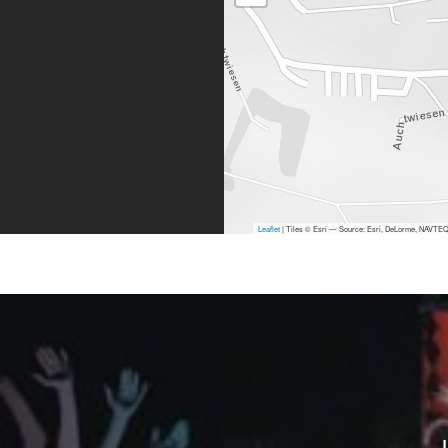
Leaflet
| Tiles © Esri — Source: Esri, DeLorme, NAVTEQ,