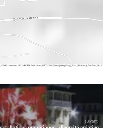
 USGS, Intermap, iPC, NRCAN, Esri Japan, METI, Esri China (Hong Kong), Esri (Thailand), TomTom, 2012
suivant
Installations numériques : diversité créative