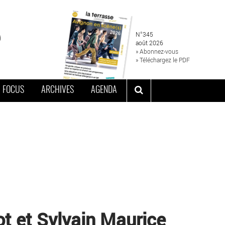
N°345
août 2026
» Abonnez-vous
» Téléchargez le PDF
FOCUS
ARCHIVES
AGENDA
ot et Sylvain Maurice