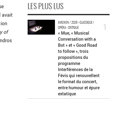
se
LES PLUS LUS
l avait
tion
AVIGNON / 2026 - CLASSIQUE /
1
OPÉRA - CRITIQUE
y of
« Mue, « Musical
Conversation with a
andros
Bot » et « Good Road
to follow », trois
propositions du
programme
Interférences de la
Févis qui renouvellent
le format du concert,
entre humour et épure
extatique