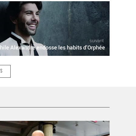
suivant
hile Alexandre endosse les habits d’Orphée
ES
réer, c’est nourrir l’imaginaire - Critique sortie Théâtre
artrouville Théâtre de Sartrouville et des Yvelines -