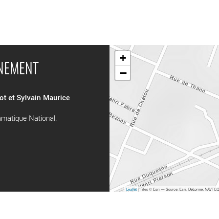
+
ÉNEMENT
−
ot et Sylvain Maurice
ramatique National.
Leaflet
| Tiles © Esri — Source: Esri, DeLorme, NAVTEQ,