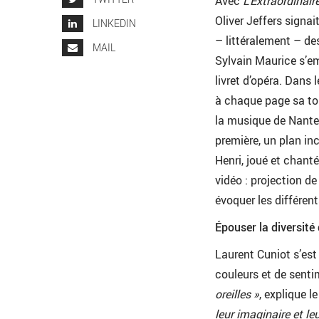
Avec
L’Extraordinair
Oliver Jeffers signa
LINKEDIN
– littéralement – des
MAIL
Sylvain Maurice s’em
livret d’opéra. Dans 
à chaque page sa ton
la musique de Nanter
première, un plan inc
Henri, joué et chant
vidéo : projection d
évoquer les différen
Épouser la diversité 
Laurent Cuniot s’est
couleurs et de sentim
oreilles »
, explique l
leur imaginaire et l