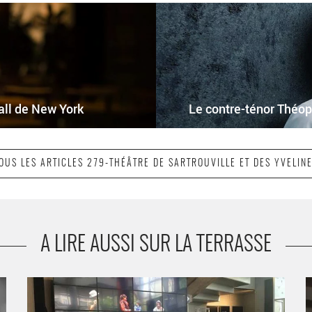
all de New York
Le contre-ténor Théop
OUS LES ARTICLES 279-THÉÂTRE DE SARTROUVILLE ET DES YVELIN
A LIRE AUSSI SUR LA TERRASSE
Odyssées en Yvelines 2020 proposera propose six
C
e
spectacles inventifs et jouissifs. - Critique sortie Théâtre
S