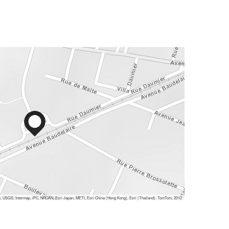
 USGS, Intermap, iPC, NRCAN, Esri Japan, METI, Esri China (Hong Kong), Esri (Thailand), TomTom, 2012