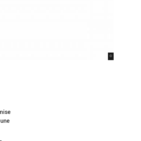
©
 mise
eune