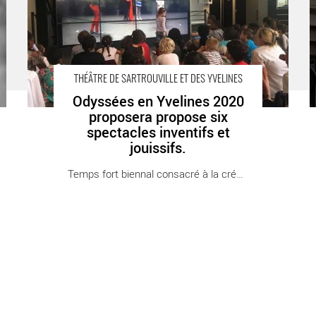
Sartrouville Théâtre de Sartrouville et des Yvelines -
C
Centre Dramatique National.
THÉÂTRE DE SARTROUVILLE ET DES YVELINES
Odyssées en Yvelines 2020
proposera propose six
spectacles inventifs et
jouissifs.
Temps fort biennal consacré à la création [...]