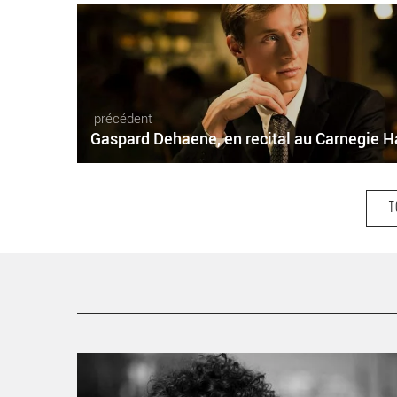
précédent
Gaspard Dehaene, en recital au Carnegie H
T
Alors Carcasse de Mariette Navarro, mis en scène de
Bérangère Vantusso - Critique sortie Théâtre Sartrouvill