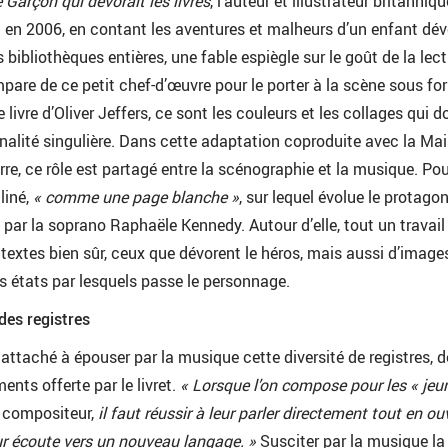
e Garçon qui dévorait les livres
, l’auteur et illustrateur britanniqu
it en 2006, en contant les aventures et malheurs d’un enfant dé
 bibliothèques entières, une fable espiègle sur le goût de la lect
pare de ce petit chef-d’œuvre pour le porter à la scène sous fo
le livre d’Oliver Jeffers, ce sont les couleurs et les collages qui 
alité singulière. Dans cette adaptation coproduite avec la Ma
re, ce rôle est partagé entre la scénographie et la musique. Pou
liné,
« comme une page blanche »
, sur lequel évolue le protagon
é par la soprano Raphaële Kennedy. Autour d’elle, tout un travail
e textes bien sûr, ceux que dévorent le héros, mais aussi d’image
ts états par lesquels passe le personnage.
des registres
 attaché à épouser par la musique cette diversité de registres, d
ents offerte par le livret.
« Lorsque l’on compose pour les « jeu
e compositeur,
il faut réussir à leur parler directement tout en ou
eur écoute vers un nouveau langage. »
Susciter par la musique la