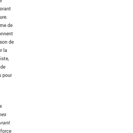
e
vorant
ure.
rme de
donnent
ison de
r la
iste,
 de
s pour
e
nes
vrant
 force