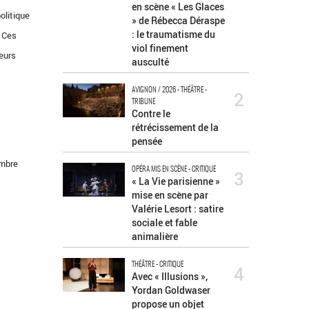
en scène « Les Glaces
olitique
» de Rébecca Déraspe
: le traumatisme du
. Ces
viol finement
leurs
ausculté
AVIGNON / 2026 - THÉÂTRE -
2
TRIBUNE
Contre le
rétrécissement de la
pensée
embre
OPÉRA MIS EN SCÈNE - CRITIQUE
3
« La Vie parisienne »
mise en scène par
Valérie Lesort : satire
sociale et fable
animalière
THÉÂTRE - CRITIQUE
4
Avec « Illusions »,
Yordan Goldwaser
propose un objet