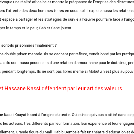
évoque une réalité africaine et montre la prégnance de l’emprise des dictature
ers l’attente des deux hommes terrés en sous-sol, il explore aussi les relations
it espace à partager et les stratégies de survie à l’œuvre pour faire face à l’ang
er le temps et la peur, Bab et Sane jouent.
 sont-ils prisonniers finalement ?
ne double prison mentale. Ils se cachent par réflexe, conditionné par les pratiq
is ils sont aussi prisonniers d’une relation d’amour-haine pour le dictateur, pèr
és pendant longtemps. Ils ne sont pas libres même si Mobutu n’est plus au pouvo
 Hassane Kassi défendent par leur art des valeurs
Kassi Kouyaté sont à l’origine du texte. Qu’est-ce qui vous a attiré dans ce p
 les acteurs, très différents par leur formation, leur expérience et leur engag
ellement. Grande figure du Mali, Habib Dembélé fait un théâtre d’éducation et d