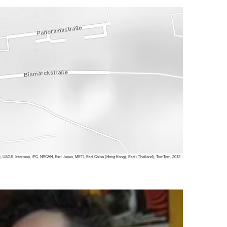
 USGS, Intermap, iPC, NRCAN, Esri Japan, METI, Esri China (Hong Kong), Esri (Thailand), TomTom, 2012