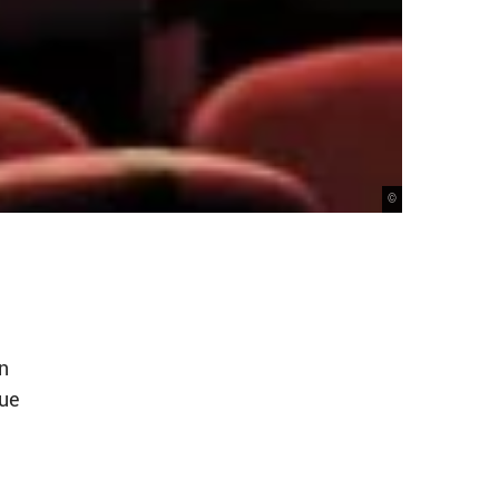
©
n
que