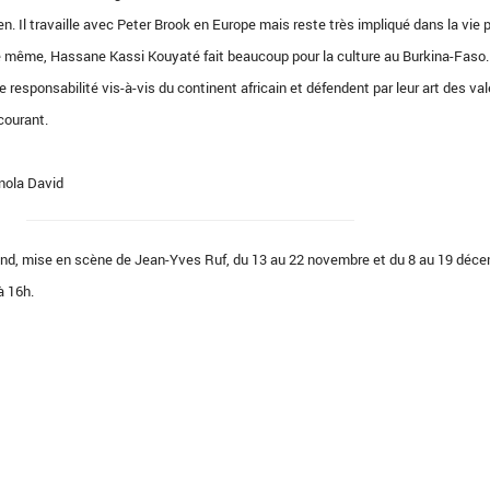
n. Il travaille avec Peter Brook en Europe mais reste très impliqué dans la vie p
De même, Hassane Kassi Kouyaté fait beaucoup pour la culture au Burkina-Faso
responsabilité vis-à-vis du continent africain et défendent par leur art des va
courant.
nola David
hnd, mise en scène de Jean-Yves Ruf, du 13 au 22 novembre et du 8 au 19 déc
à 16h.