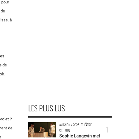
s pour
 de
oisse, à
ues
e de
ir.
LES PLUS LUS
rojet ?
AVIGNON / 2026 - THÉÂTRE -
1
ement de
CRITIQUE
Sophie Langevin met
e