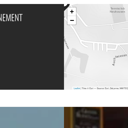
+
ÉNEMENT
−
Leaflet
| Tiles © Esri — Source: Esri, DeLorme, NAVTEQ,