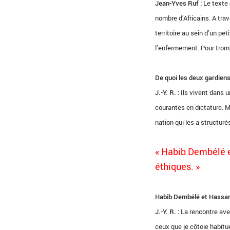
Jean-Yves Ruf :
Le texte 
nombre d’Africains. A trav
territoire au sein d’un pet
l’enfermement. Pour tromp
De quoi les deux gardiens
J.-Y. R. :
Ils vivent dans u
courantes en dictature. Ma
nation qui les a structur
«
Habib Dembélé et
éthiques. »
Habib Dembélé et Hassane 
J.-Y. R. :
La rencontre avec
ceux que je côtoie habitu