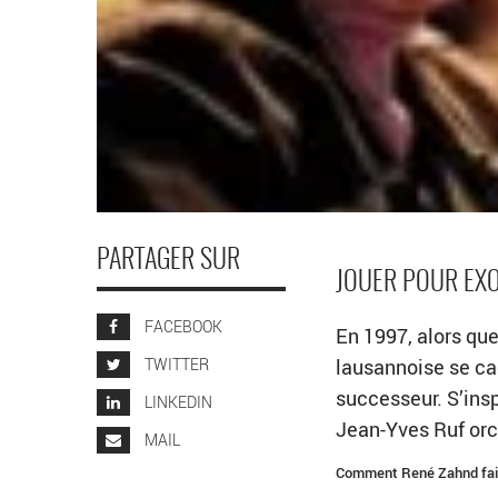
PARTAGER SUR
JOUER POUR EXO
FACEBOOK
En 1997, alors que
TWITTER
lausannoise se ca
successeur. S’insp
LINKEDIN
Jean-Yves Ruf orc
MAIL
Comment René Zahnd fait-i