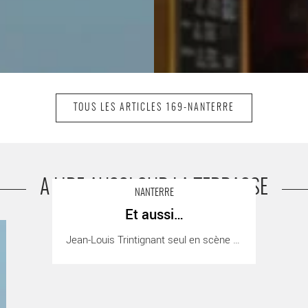
TOUS LES ARTICLES 169-NANTERRE
A LIRE AUSSI SUR LA TERRASSE
NANTERRE
Et aussi…
Et aussi… - Critique sortie Théâtre
J
Jean-Louis Trintignant seul en scène [...]