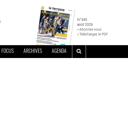
N°345
août 2026
» Abonnez-vous
» Téléchargez le PDF
FOCUS
ARCHIVES
AGENDA