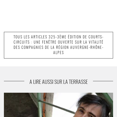
TOUS LES ARTICLES 325-3ÈME ÉDITION DE COURTS-
CIRCUITS : UNE FENÊTRE OUVERTE SUR LA VITALITÉ
DES COMPAGNIES DE LA RÉGION AUVERGNE-RHÔNE-
ALPES
A LIRE AUSSI SUR LA TERRASSE
« Tout entière » : Réjane Bajard interprète un texte de Guillaume
Poix autour de la figure de la photographe américaine Vivian
Maier. - Critique sortie SAINT ETIENNE Comédie de Saint-
Etienne - Centre Dramatique National