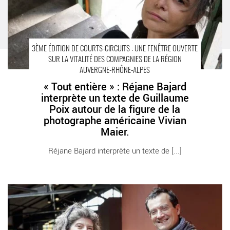
3ÈME ÉDITION DE COURTS-CIRCUITS : UNE FENÊTRE OUVERTE
SUR LA VITALITÉ DES COMPAGNIES DE LA RÉGION
AUVERGNE-RHÔNE-ALPES
« Tout entière » : Réjane Bajard
interprète un texte de Guillaume
Poix autour de la figure de la
photographe américaine Vivian
Maier.
Réjane Bajard interprète un texte de [...]
Une édition qui laisse une place prépondérante aux artistes
femmes qui regardent notre monde, rencontre avec Benoît
Lambert et Sophie Chesne - Critique sortie SAINT ETIENNE
Comédie de Saint-Etienne - Centre Dramatique National