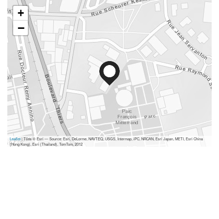
+
−
Leaflet
| Tiles © Esri — Source: Esri, DeLorme, NAVTEQ, USGS, Intermap, iPC, NRCAN, Esri Japan, METI, Esri China
(Hong Kong), Esri (Thailand), TomTom, 2012