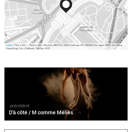
Leaflet
| Tiles © Esri — Source: Esri, DeLorme, NAVTEQ, USGS, Intermap, iPC, NRCAN, Esri Japan, METI, Esri China
(Hong Kong), Esri (Thailand), TomTom, 2012
précédent
D'à côté / M comme Méliès