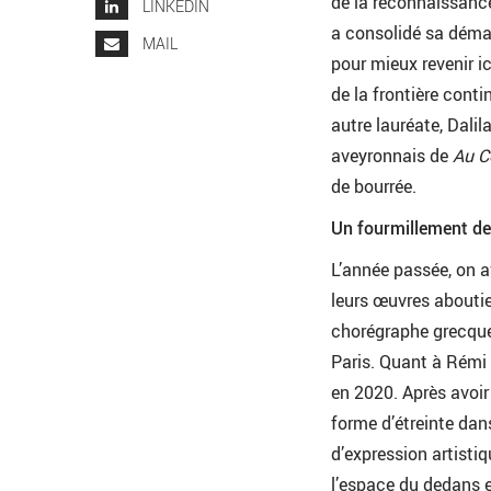
de la reconnaissanc
LINKEDIN
a consolidé sa démar
MAIL
pour mieux revenir i
de la frontière conti
autre lauréate, Dalil
aveyronnais de
Au C
de bourrée.
Un fourmillement de
L’année passée, on 
leurs œuvres abouti
chorégraphe grecque
Paris. Quant à Rémi 
en 2020. Après avoir
forme d’étreinte da
d’expression artisti
l’espace du dedans 