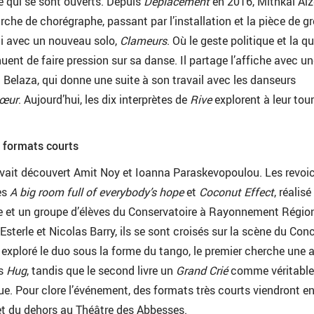
e qui se sont ouverts. Depuis
Déplacement
en 2016, Mithkal Alz
che de chorégraphe, passant par l’installation et la pièce de g
ci avec un nouveau solo,
Clameurs
. Où le geste politique et la q
nuent de faire pression sur sa danse. Il partage l’affiche avec u
a Belaza, qui donne une suite à son travail avec les danseurs
œur
. Aujourd’hui, les dix interprètes de
Rive
explorent à leur tour
 formats courts
avait découvert Amit Noy et Ioanna Paraskevopoulou. Les revoi
es
A big room full of everybody’s hope
et
Coconut Effect
, réalisé
 et un groupe d’élèves du Conservatoire à Rayonnement Régio
Esterle et Nicolas Barry, ils se sont croisés sur la scène du Con
 exploré le duo sous la forme du tango, le premier cherche une 
ns
Hug
, tandis que le second livre un
Grand Crié
comme véritabl
que. Pour clore l’événement, des formats très courts viendront e
et du dehors au Théâtre des Abbesses.