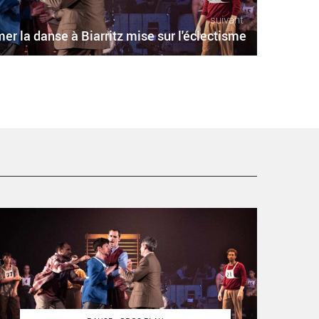
suivant
er la danse à Biarritz mise sur l'éclectisme
e festival Le Temps d’Aimer la danse à Biarritz mise sur
’éclectisme - Critique sortie Danse Biarritz