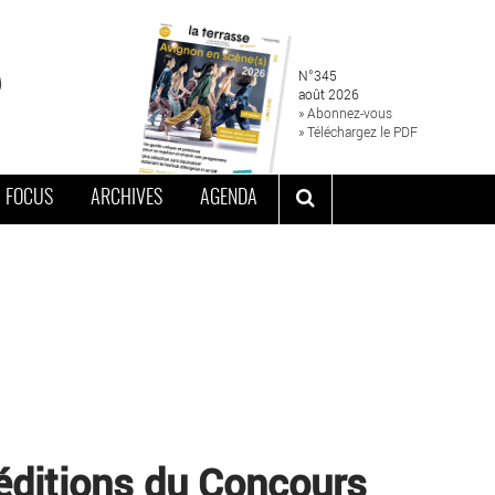
N°345
août 2026
» Abonnez-vous
» Téléchargez le PDF
FOCUS
ARCHIVES
AGENDA
éditions du Concours