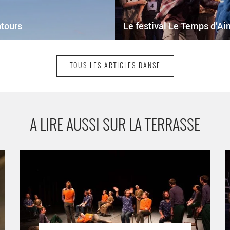
ntours
Le festival Le Temps d’Aim
TOUS LES ARTICLES DANSE
A LIRE AUSSI SUR LA TERRASSE
« Les Galets au Tilleul sont plus petits qu’au Havre (ce
L
qui rend la baignade bien plus agréable) » par Claire
l
Loreau et Nicolas Chaignau - Critique sortie Danse
Bagneux Théâtre de Bagneux