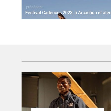
précédent
Festival Cadences 2023, à Arcachon et ale
Les Excentriques, un temps fort foisonnant à La
Briqueterie - Critique sortie Danse Vitry-sur-Seine La
Briqueterie