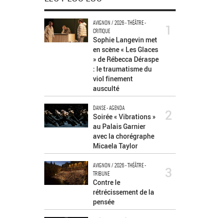
AVIGNON / 2026 - THÉÂTRE -
1
CRITIQUE
Sophie Langevin met
en scène « Les Glaces
» de Rébecca Déraspe
: le traumatisme du
viol finement
ausculté
DANSE - AGENDA
2
Soirée « Vibrations »
au Palais Garnier
avec la chorégraphe
Micaela Taylor
AVIGNON / 2026 - THÉÂTRE -
3
TRIBUNE
Contre le
rétrécissement de la
pensée