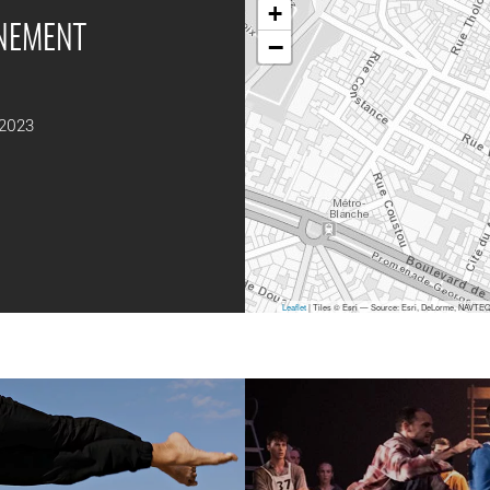
+
ÉNEMENT
−
 2023
Leaflet
| Tiles © Esri — Source: Esri, DeLorme, NAVTEQ,