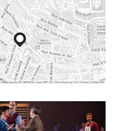
 USGS, Intermap, iPC, NRCAN, Esri Japan, METI, Esri China (Hong Kong), Esri (Thailand), TomTom, 2012