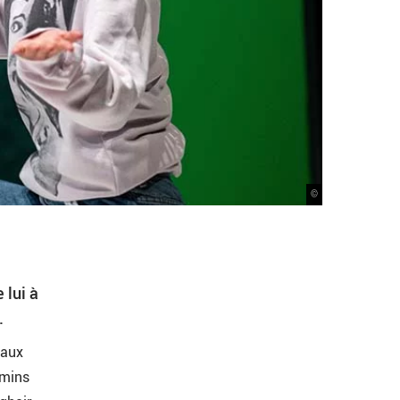
©
 lui à
.
 aux
emins