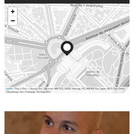
+
−
Leaflet
| Tiles © Esri — Source: Esri, DeLorme, NAVTEQ, USGS, Intermap, iPC, NRCAN, Esri Japan, METI, Esri China
(Hong Kong), Esri (Thailand), TomTom, 2012