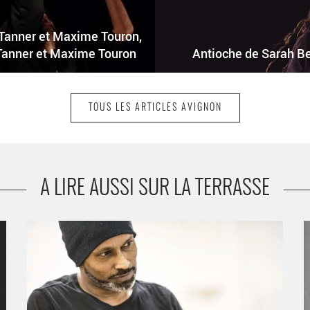
 Tanner et Maxime Touron,
 Tanner et Maxime Touron
Antioche de Sarah Be
TOUS LES ARTICLES AVIGNON
A LIRE AUSSI SUR LA TERRASSE
Outwitting the Devil, Chorégraphie Akram Khan - Critique
J
sortie Avignon / 2019 Avignon Festival d’Avignon. Cour
s
d’honneur du Palais des papes