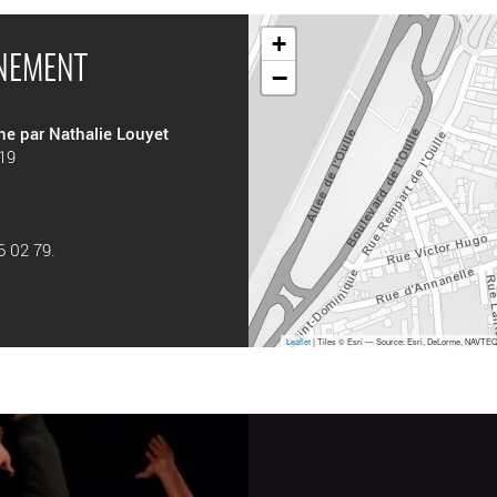
+
ÉNEMENT
−
e par Nathalie Louyet
019
76 02 79.
Leaflet
| Tiles © Esri — Source: Esri, DeLorme, NAVTEQ,