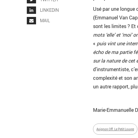
Usé par une longue c
LINKEDIN
(Emmanuel Van Cappel
MAIL
sont les limites ? Et 
mots ‘elle’ et ‘moi’ 
«
puis vint une inter
écho de ma partie fé
sur la nature de cet
d’instrumentiste, c’
complexité et son amb
un autre rapport, pl
Marie-Emmanuelle D
Avignon Off. Le Petit Louvre