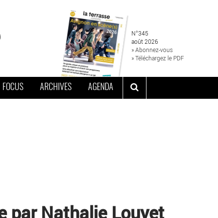
N°345
août 2026
» Abonnez-vous
» Téléchargez le PDF
FOCUS
ARCHIVES
AGENDA
 par Nathalie Louyet