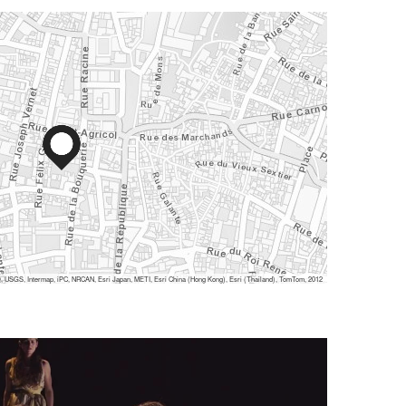
 USGS, Intermap, iPC, NRCAN, Esri Japan, METI, Esri China (Hong Kong), Esri (Thailand), TomTom, 2012