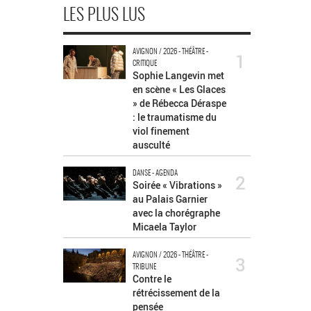
LES PLUS LUS
AVIGNON / 2026 - THÉÂTRE -
1
CRITIQUE
Sophie Langevin met
en scène « Les Glaces
» de Rébecca Déraspe
: le traumatisme du
viol finement
ausculté
DANSE - AGENDA
2
Soirée « Vibrations »
au Palais Garnier
avec la chorégraphe
Micaela Taylor
AVIGNON / 2026 - THÉÂTRE -
3
TRIBUNE
Contre le
rétrécissement de la
pensée