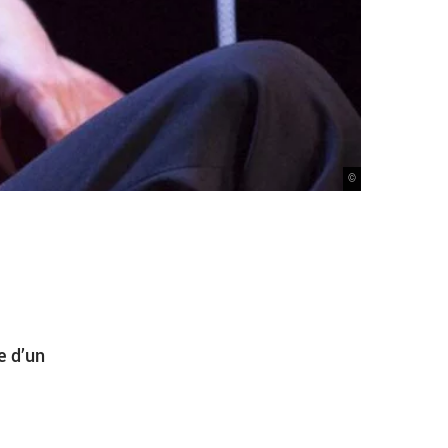
©
e d’un