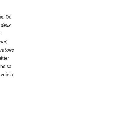
ie. Où
 deux
 :
oi’,
ratoire
étier
ans sa
 voie à