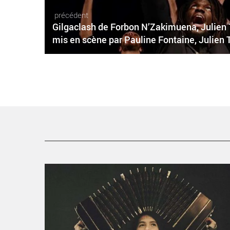
précédent
Gilgaclash de Forbon N’Zakimuena, Julien
mis en scène par Pauline Fontaine, Julien
Louise Jallu, bandonéoniste part sur le Chemin de
Buenos Aires - Critique sortie Avignon / 2019 Avignon
Avignon Off. Chapelle de l’Oratoire