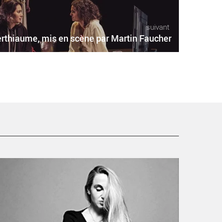
suivant
rthiaume, mis en scène par Martin Faucher
e ne suis pas narcissique de Alain Klinger - Critique
ortie Avignon / 2019 Avignon Avignon Off. Atelier 44