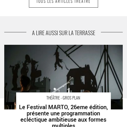
TOUS LES ARTICLES THÉÂTRE
suivant
Expérience #4 - KABARETT : Les apprentis de
l’ESCA d’Asnières s’essaient à la comédie
musicale
A LIRE AUSSI SUR LA TERRASSE
Le Festival MARTO, 26eme édition, présente une
programmation ecléctique ambitieuse aux formes multiples -
Critique sortie Théâtre Hauts-de-Seine
THÉÂTRE - GROS PLAN
Le Festival MARTO, 26eme édition,
présente une programmation
ecléctique ambitieuse aux formes
multiples