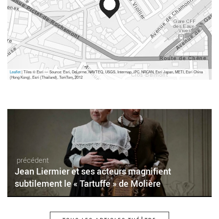
Leaflet
| Tiles © Esri — Source: Esri, DeLorme, NAVTEQ, USGS, Intermap, iPC, NRCAN, Esri Japan, METI, Esri China
(Hong Kong), Esri (Thailand), TomTom, 2012
précédent
Jean Liermier et ses acteurs magnifient
subtilement le « Tartuffe » de Molière