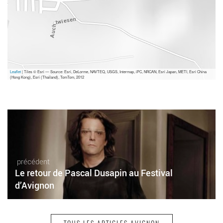
Leaflet
| Tiles © Esri — Source: Esri, DeLorme, NAVTEQ, USGS, Intermap, iPC, NRCAN, Esri Japan, METI, Esri China
(Hong Kong), Esri (Thailand), TomTom, 2012
précédent
Le retour de Pascal Dusapin au Festival
d’Avignon