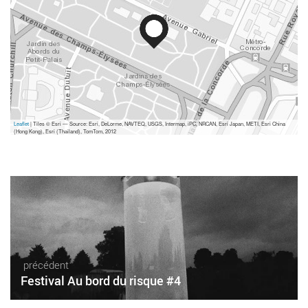
Leaflet
| Tiles © Esri — Source: Esri, DeLorme, NAVTEQ, USGS, Intermap, iPC, NRCAN, Esri Japan, METI, Esri China
(Hong Kong), Esri (Thailand), TomTom, 2012
précédent
Festival Au bord du risque #4