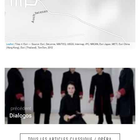
Leaflet
| Tiles © Esri — Source: Esri, DeLorme, NAVTEQ, USGS, Intermap, iPC, NRCAN, Esri Japan, METI, Esri China
(Hong Kong), Esri (Thailand), TomTom, 2012
précédent
Dialogos
TOUS LES ARTICLES CLASSIQUE / OPÉRA