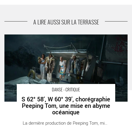
Le Printemps de la danse, un grand temps fort
qui réunit le Théâtre de la Ville et le Théâtre du
Châtelet autour de l’art chorégraphique
A LIRE AUSSI SUR LA TERRASSE
S 62° 58’, W 60° 39’, chorégraphie Peeping Tom, une mise en
abyme océanique - Critique sortie Danse Créteil Mac Créteil
Maison des Arts
DANSE - CRITIQUE
S 62° 58’, W 60° 39’, chorégraphie
Peeping Tom, une mise en abyme
océanique
La dernière production de Peeping Tom, mise [...]