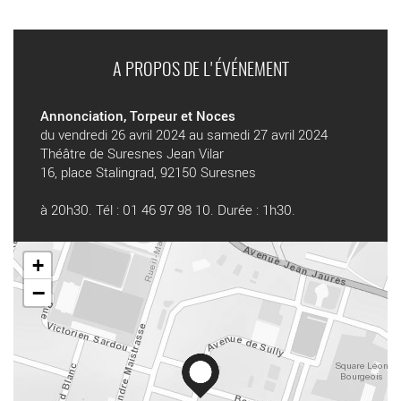
A PROPOS DE L'ÉVÉNEMENT
Annonciation, Torpeur et Noces
du vendredi 26 avril 2024 au samedi 27 avril 2024
Théâtre de Suresnes Jean Vilar
16, place Stalingrad, 92150 Suresnes
à 20h30. Tél : 01 46 97 98 10. Durée : 1h30.
+
−