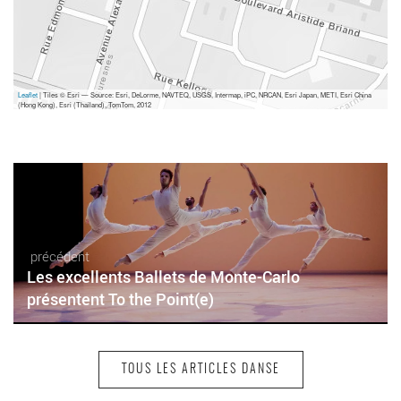
Leaflet
| Tiles © Esri — Source: Esri, DeLorme, NAVTEQ, USGS, Intermap, iPC, NRCAN, Esri Japan, METI, Esri China
(Hong Kong), Esri (Thailand), TomTom, 2012
précédent
Les excellents Ballets de Monte-Carlo
présentent To the Point(e)
TOUS LES ARTICLES DANSE
suivant