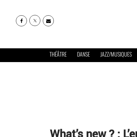
THÉÂTRE
DANSE
JAZZ/MUSIQUES
What’s new ? : L