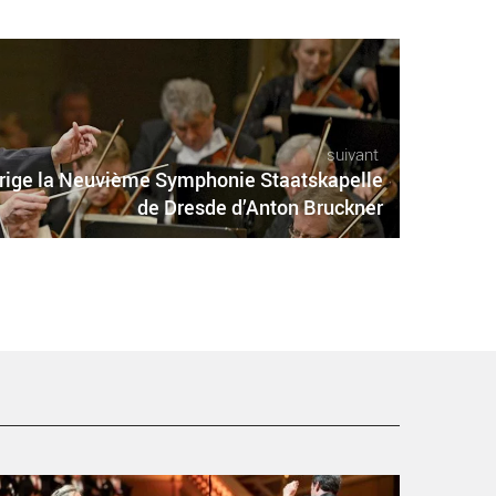
suivant
irige la Neuvième Symphonie Staatskapelle
de Dresde d’Anton Bruckner
ulda de César Franck, un chef-d’œuvre de l’art lyrique !