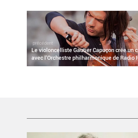
précédent
Le violoncelliste Gautier Capuçon crée un
avec l’Orchestre philharmonique de Radio 
Philippe Herreweghe redonne au répertoire romantique