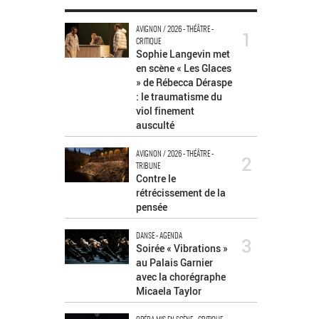
AVIGNON / 2026 - THÉÂTRE -
1
CRITIQUE
Sophie Langevin met
en scène « Les Glaces
» de Rébecca Déraspe
: le traumatisme du
viol finement
ausculté
AVIGNON / 2026 - THÉÂTRE -
2
TRIBUNE
Contre le
rétrécissement de la
pensée
DANSE - AGENDA
3
Soirée « Vibrations »
au Palais Garnier
avec la chorégraphe
Micaela Taylor