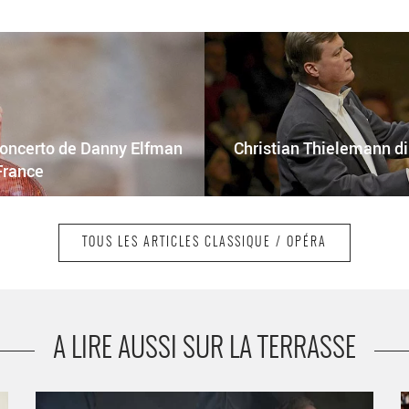
 concerto de Danny Elfman
Christian Thielemann d
France
TOUS LES ARTICLES CLASSIQUE / OPÉRA
A LIRE AUSSI SUR LA TERRASSE
Les dialogues musicaux de Paul Agnew - Critique sortie
H