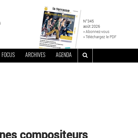
N°345
août 2026
» Abonnez-vous
» Téléchargez le PDF
FOCUS
ARCHIVES
AGENDA
unes compositeurs