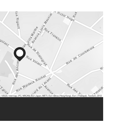
 USGS, Intermap, iPC, NRCAN, Esri Japan, METI, Esri China (Hong Kong), Esri (Thailand), TomTom, 2012