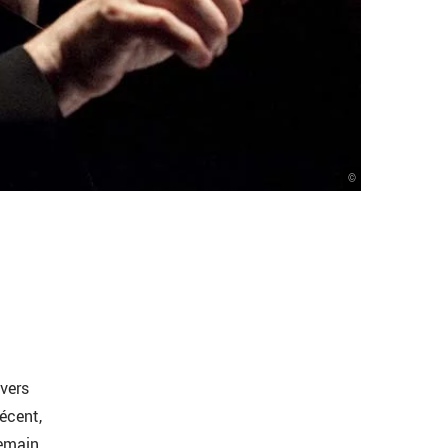
©
nvers
récent,
emain.