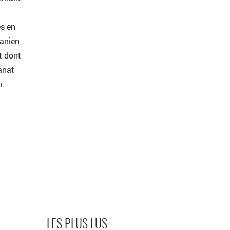
es en
ranien
t dont
anat
i.
LES PLUS LUS