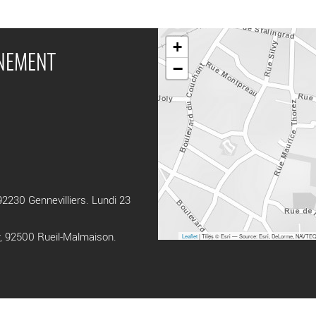
+
ÉNEMENT
−
2230 Gennevilliers. Lundi 23
, 92500 Rueil-Malmaison.
Leaflet
| Tiles © Esri — Source: Esri, DeLorme, NAVTEQ,