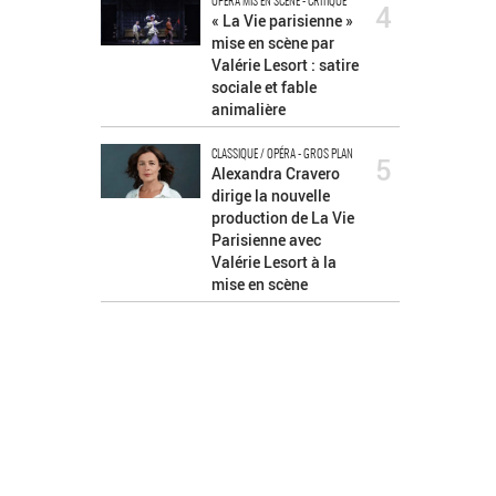
OPÉRA MIS EN SCÈNE - CRITIQUE
4
« La Vie parisienne »
mise en scène par
Valérie Lesort : satire
sociale et fable
animalière
CLASSIQUE / OPÉRA - GROS PLAN
5
Alexandra Cravero
dirige la nouvelle
production de La Vie
Parisienne avec
Valérie Lesort à la
mise en scène