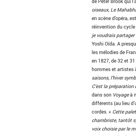
de Peter Brook qui 
oiseaux
,
Le Mahabh
en scène d’opéra, est 
réinvention du cycle
je voudrais partager 
Yoshi Oïda. A presqu
les mélodies de Fran
en 1827, de 32 et 31
hommes et artistes à
saisons, l’hiver symbo
C’est la préparation 
dans son
Voyage
à m
différents (au lieu d
cordes. «
Cette pale
chambriste, tantôt s
voix choisie par le 