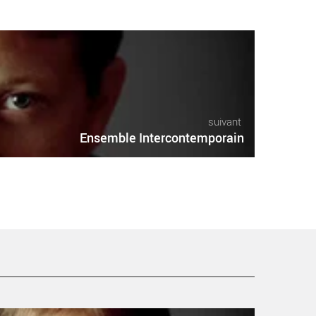
suivant
Ensemble Intercontemporain
nsemble Intercontemporain - Critique sortie Classique /