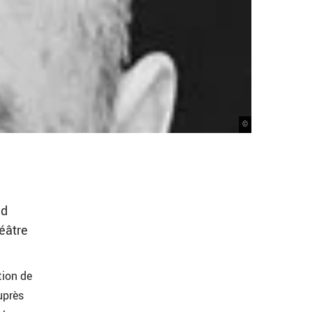
©
nd
éâtre
tion de
uprès