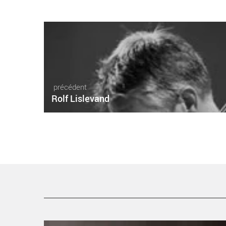
précédent
Rolf Lislevand
Cycle Une passion finlandaise - Critique sortie Classiqu