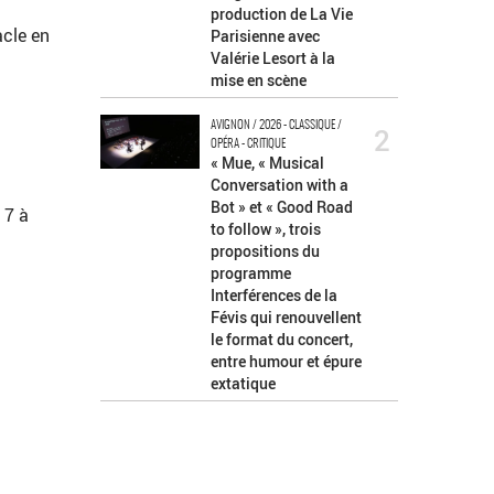
production de La Vie
acle en
Parisienne avec
Valérie Lesort à la
mise en scène
AVIGNON / 2026 - CLASSIQUE /
2
OPÉRA - CRITIQUE
« Mue, « Musical
Conversation with a
Bot » et « Good Road
 7 à
to follow », trois
propositions du
programme
Interférences de la
Févis qui renouvellent
le format du concert,
entre humour et épure
extatique