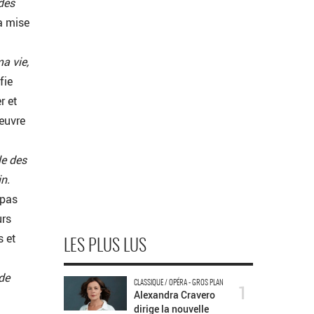
des
a mise
ma vie,
fie
r et
œuvre
le des
in.
 pas
urs
s et
LES PLUS LUS
de
CLASSIQUE / OPÉRA - GROS PLAN
1
Alexandra Cravero
dirige la nouvelle