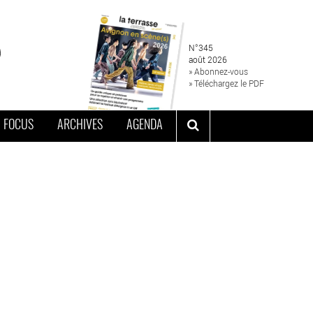
N°345
août 2026
» Abonnez-vous
» Téléchargez le PDF
FOCUS
ARCHIVES
AGENDA