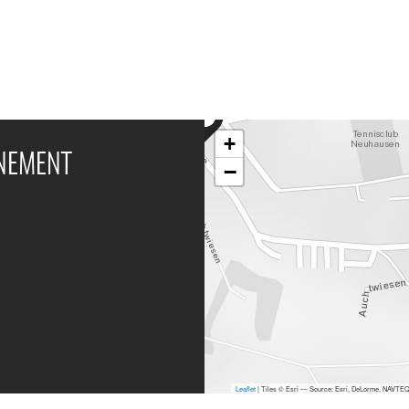
+
ÉNEMENT
−
Leaflet
| Tiles © Esri — Source: Esri, DeLorme, NAVTEQ,