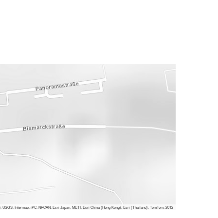
 USGS, Intermap, iPC, NRCAN, Esri Japan, METI, Esri China (Hong Kong), Esri (Thailand), TomTom, 2012