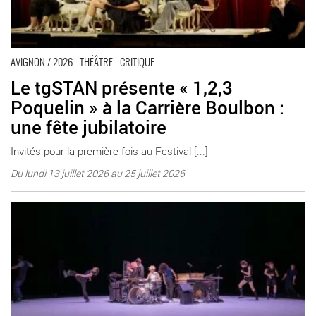
AVIGNON / 2026 - THÉÂTRE - CRITIQUE
Le tgSTAN présente « 1,2,3
Poquelin » à la Carrière Boulbon :
une fête jubilatoire
Invités pour la première fois au Festival [...]
Du lundi 13 juillet 2026 au 25 juillet 2026
« Silence » de Mathilde Monnier et Lucie Antunes vont résonner
et bouleverser la quiétude de la Carrière de Boulbon - Critique
sortie Avignon / 2026 Boulbon Festival d’Avignon. Carrière de
Boulbon