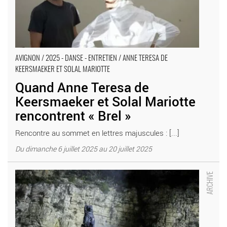
AVIGNON / 2025 - DANSE - ENTRETIEN / ANNE TERESA DE
KEERSMAEKER ET SOLAL MARIOTTE
Quand Anne Teresa de
Keersmaeker et Solal Mariotte
rencontrent « Brel »
Rencontre au sommet en lettres majuscules : [...]
Du dimanche 6 juillet 2025 au 20 juillet 2025
Tiago Rodrigues crée « Hécube, pas Hécube », éternel combat
d’une mère pour son enfant - Critique sortie Avignon / 2024
Boulbon Carrière de Boulbon