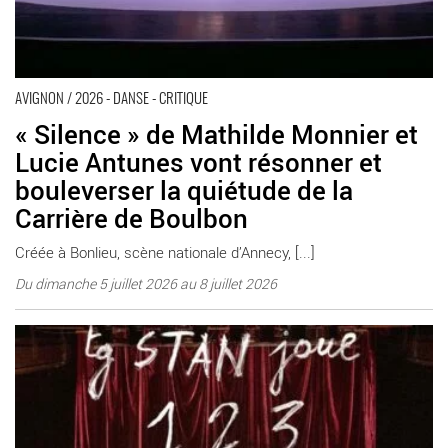
AVIGNON / 2026 - DANSE - CRITIQUE
« Silence » de Mathilde Monnier et
Lucie Antunes vont résonner et
bouleverser la quiétude de la
Carrière de Boulbon
Créée à Bonlieu, scène nationale d’Annecy, [...]
Du dimanche 5 juillet 2026 au 8 juillet 2026
Les tg STAN font le pari d’un nouvel assemblage moliéresque
avec « 1, 2, 3 Poquelin » - Critique sortie Avignon / 2026 Boulbon
Festival d’Avignon. Carrière de Boulbon