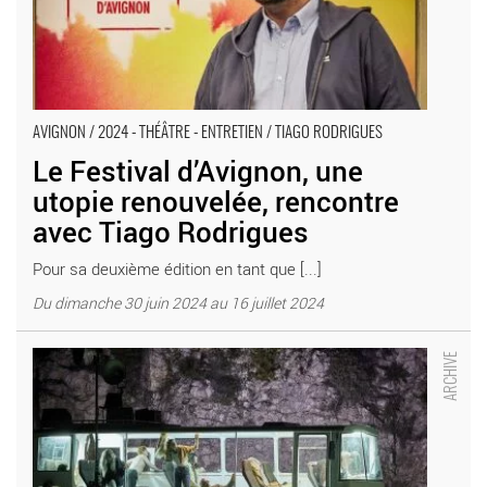
AVIGNON / 2024 - THÉÂTRE - ENTRETIEN / TIAGO RODRIGUES
Le Festival d’Avignon, une
utopie renouvelée, rencontre
avec Tiago Rodrigues
Pour sa deuxième édition en tant que [...]
Du dimanche 30 juin 2024 au 16 juillet 2024
Le Jardin des délices par Philippe Quesne et les siens : une
expédition délicieusement farfelue au cœur de la Carrière
Boulbon - Critique sortie Avignon / 2023 Boulbon Carrière
Boulbon