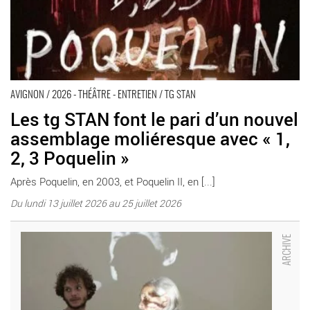
AVIGNON / 2026 - THÉÂTRE - ENTRETIEN / TG STAN
Les tg STAN font le pari d’un nouvel
assemblage moliéresque avec « 1,
2, 3 Poquelin »
Après Poquelin, en 2003, et Poquelin II, en [...]
Du lundi 13 juillet 2026 au 25 juillet 2026
Quand Anne Teresa de Keersmaeker et Solal Mariotte
rencontrent « Brel » - Critique sortie Avignon / 2025 Boulbon
Carrière Boulbon