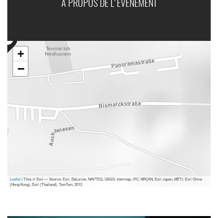
A PROPOS DE L'ÉVÉNEMENT
+
−
Leaflet
| Tiles © Esri — Source: Esri, DeLorme, NAVTEQ, USGS, Intermap, iPC, NRCAN, Esri Japan, METI, Esri China
(Hong Kong), Esri (Thailand), TomTom, 2012