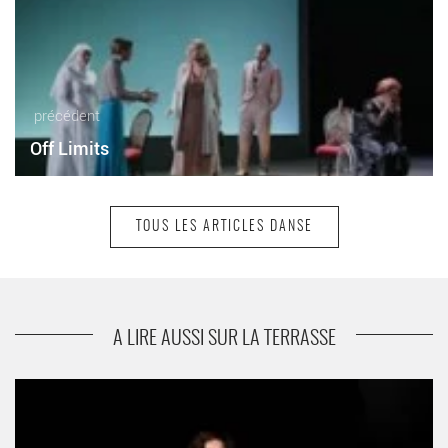
précédent
Off Limits
TOUS LES ARTICLES DANSE
suivant
Ni d'Eve ni d'Adam
A LIRE AUSSI SUR LA TERRASSE
Le 4ème printemps du hip hop à Orly
- Critique sortie Danse