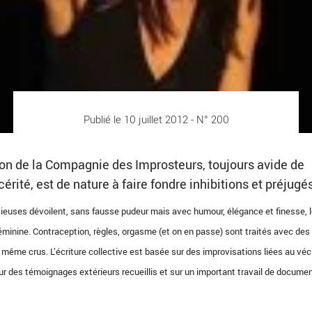
Publié le 10 juillet 2012 - N° 200
ion de la Compagnie des Improsteurs, toujours avide de
cérité, est de nature à faire fondre inhibitions et préjugé
euses dévoilent, sans fausse pudeur mais avec humour, élégance et finesse, 
éminine. Contraception, règles, orgasme (et on en passe) sont traités avec de
s même crus. L’écriture collective est basée sur des improvisations liées au vé
r des témoignages extérieurs recueillis et sur un important travail de documen