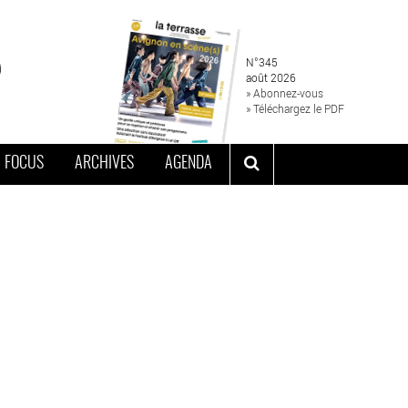
N°345
août 2026
» Abonnez-vous
» Téléchargez le PDF
FOCUS
ARCHIVES
AGENDA