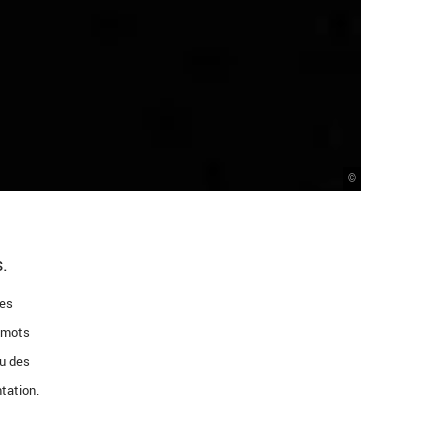
©
s.
les
s mots
cu des
tation.