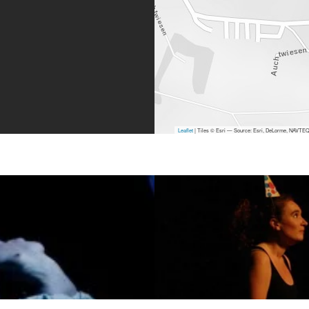
Leaflet
| Tiles © Esri — Source: Esri, DeLorme, NAVTEQ,