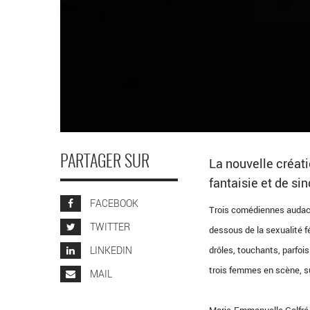
PARTAGER SUR
La nouvelle créat
fantaisie et de sin
FACEBOOK
Trois comédiennes audaci
TWITTER
dessous de la sexualité f
LINKEDIN
drôles, touchants, parfoi
trois femmes en scène, su
MAIL