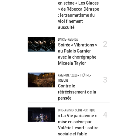
en scène « Les Glaces
» de Rébecca Déraspe
: le traumatisme du
viol finement
ausculté
DANSE - AGENDA
2
Soirée « Vibrations »
au Palais Garnier
avec la chorégraphe
Micaela Taylor
AVIGNON / 2026 - THÉÂTRE -
3
TRIBUNE
Contre le
rétrécissement de la
pensée
OPÉRA MIS EN SCÈNE - CRITIQUE
4
« La Vie parisienne »
mise en scène par
Valérie Lesort : satire
sociale et fable