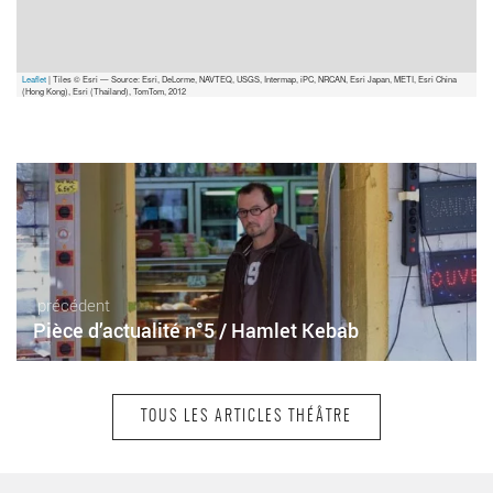
Leaflet
| Tiles © Esri — Source: Esri, DeLorme, NAVTEQ, USGS, Intermap, iPC, NRCAN, Esri Japan, METI, Esri China
(Hong Kong), Esri (Thailand), TomTom, 2012
précédent
Pièce d’actualité n°5 / Hamlet Kebab
TOUS LES ARTICLES THÉÂTRE