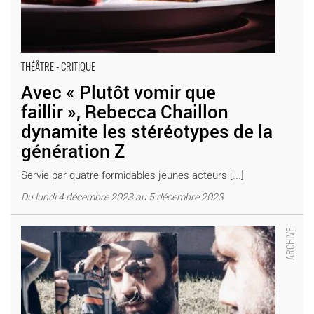
THÉÂTRE - CRITIQUE
Avec « Plutôt vomir que
faillir », Rebecca Chaillon
dynamite les stéréotypes de la
génération Z
Servie par quatre formidables jeunes acteurs [...]
Du lundi 4 décembre 2023 au 5 décembre 2023
Benjamin Lazar, Heptaméron, récits de la chambre obscure -
Critique sortie Théâtre Amiens Maison de la Culture d’Amiens