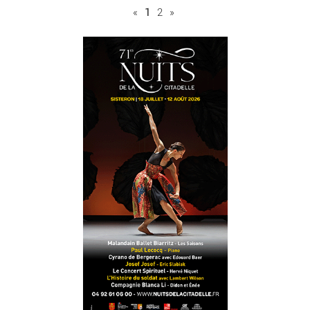
«
1
2
»