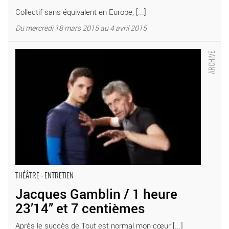
Collectif sans équivalent en Europe, [...]
Du mercredi 18 mars 2015 au 4 avril 2015
Jacques Gamblin / 1 heure 23’14’’ et 7 centièmes - Critique
sortie Théâtre Amiens Maison de la Culture d’Amiens
THÉÂTRE - ENTRETIEN
Jacques Gamblin / 1 heure
23’14’’ et 7 centièmes
Après le succès de Tout est normal mon cœur [...]