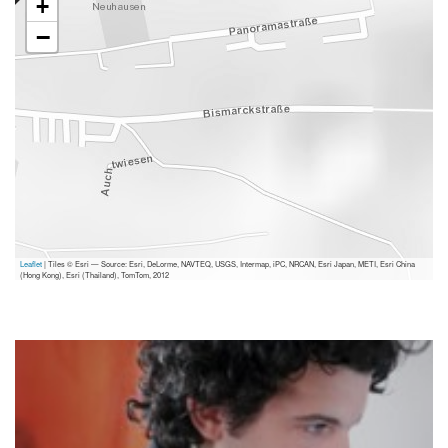
+
−
Leaflet
| Tiles © Esri — Source: Esri, DeLorme, NAVTEQ, USGS, Intermap, iPC, NRCAN, Esri Japan, METI, Esri China
(Hong Kong), Esri (Thailand), TomTom, 2012