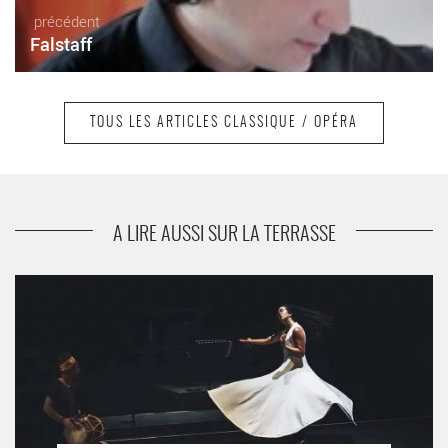
précédent
Falstaff
TOUS LES ARTICLES CLASSIQUE / OPÉRA
suivant
Classique et aussi...
A LIRE AUSSI SUR LA TERRASSE
Pierre Thilloy présente SAMĀ’ la lumière exilée, entre Orient et
Occident - Critique sortie Classique / Opéra Belfort Le
GRRRANIT